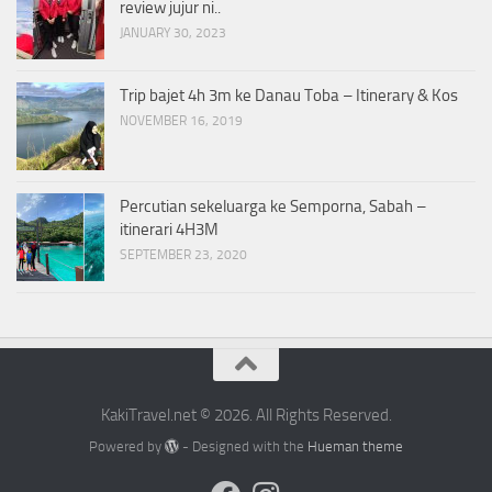
review jujur ni..
JANUARY 30, 2023
Trip bajet 4h 3m ke Danau Toba – Itinerary & Kos
NOVEMBER 16, 2019
Percutian sekeluarga ke Semporna, Sabah –
itinerari 4H3M
SEPTEMBER 23, 2020
KakiTravel.net © 2026. All Rights Reserved.
Powered by
- Designed with the
Hueman theme