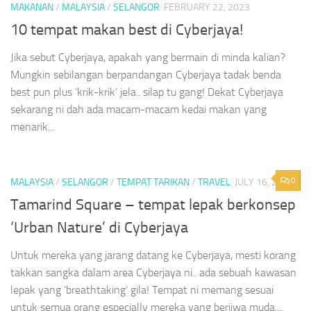
MAKANAN
/
MALAYSIA
/
SELANGOR
FEBRUARY 22, 2023
10 tempat makan best di Cyberjaya!
Jika sebut Cyberjaya, apakah yang bermain di minda kalian?
Mungkin sebilangan berpandangan Cyberjaya tadak benda
best pun plus ‘krik-krik’ jela.. silap tu gang! Dekat Cyberjaya
sekarang ni dah ada macam-macam kedai makan yang
menarik...
0
MALAYSIA
/
SELANGOR
/
TEMPAT TARIKAN
/
TRAVEL
JULY 16, 2019
Tamarind Square – tempat lepak berkonsep
‘Urban Nature’ di Cyberjaya
Untuk mereka yang jarang datang ke Cyberjaya, mesti korang
takkan sangka dalam area Cyberjaya ni.. ada sebuah kawasan
lepak yang ‘breathtaking’ gila! Tempat ni memang sesuai
untuk semua orang especially mereka yang berjiwa muda....