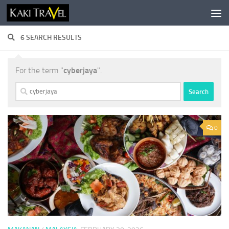
Skip to content
6 SEARCH RESULTS
For the term "
cyberjaya
".
Search
for:
0