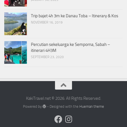
Trip bajet 4h 3m ke Danau Toba – Itinerary & Kos
NOVEMBER 16, 2019
Percutian sekeluarga ke Semporna, Sabah –
itinerari 4H3M
SEPTEMBER 23, 2020
KakiTravel.net © 2026. All Rights Reserved.
Powered by
- Designed with the
Hueman theme