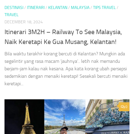
DESTINASI
/
ITINERARI
/
KELANTAN
/
MALAYSIA
/
TIPS TRAVEL
/
TRAVEL
DECEMBER 18, 2024
Itinerari 3M2H – Railway To See Malaysia,
Naik Keretapi Ke Gua Musang, Kelantan!
Bila waktu terakhir korang bercuti di Kelantan? Mungkin ada
segelintir yang rasa macam ‘jauhnya’.. letih nak memandu
berjam-jam kalau nak kesana. Apa kata korang ubah persepsi
sedemikian dengan menaiki keretapi! Sesekali bercuti menaiki
keretapi...
0