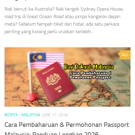
Nak bercuti ke Australia? Nak tengok Sydney Opera House,
road trip di Great Ocean Road atau jumpa kangaroo depan
mata? Sebelum tempah tiket dan hotel, ada satu perkara
penting yang korang perlu uruskan terlebih...
0
BERITA
/
MALAYSIA
JUNE 17, 2026
Cara Pembaharuan & Permohonan Passport
Malaysia: Panduan Lengkap 2026