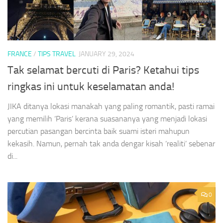
FRANCE
/
TIPS TRAVEL
JANUARY 29, 2024
Tak selamat bercuti di Paris? Ketahui tips
ringkas ini untuk keselamatan anda!
JIKA ditanya lokasi manakah yang paling romantik, pasti ramai
yang memilih ‘Paris’ kerana suasananya yang menjadi lokasi
percutian pasangan bercinta baik suami isteri mahupun
kekasih. Namun, pernah tak anda dengar kisah ‘realiti’ sebenar
di...
0