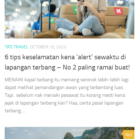
TIPS TRAVEL
OCTOBER 10, 2023
6 tips keselamatan kena ‘alert’ sewaktu di
lapangan terbang – No 2 paling ramai buat!
MENAIKI kapal terbang itu memang seronok lebih-lebih lagi
dapat melihat pemandangan awan yang terbentang luas.
Tapi.. sebelum nak menaiki pesawat itu korang mesti kena
jejak di lapangan terbang kan? Haa, cerita pasal lapangan
terbang.....
0