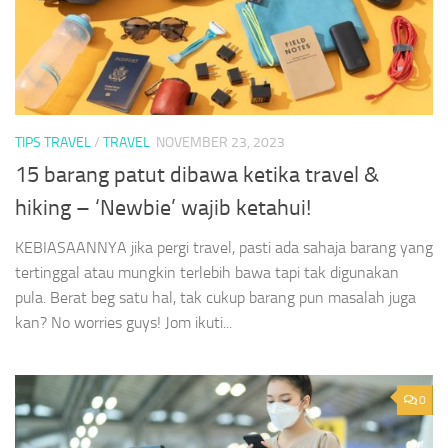
TIPS TRAVEL
/
TRAVEL
NOVEMBER 23, 2023
15 barang patut dibawa ketika travel &
hiking – ‘Newbie’ wajib ketahui!
KEBIASAANNYA jika pergi travel, pasti ada sahaja barang yang
tertinggal atau mungkin terlebih bawa tapi tak digunakan
pula. Berat beg satu hal, tak cukup barang pun masalah juga
kan? No worries guys! Jom ikuti...
0