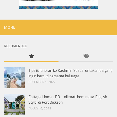
MORE
RECOMENDED
Tips & Itinerari ke Kashmir! Sesuai untuk anda yang
ingin bercuti bersama keluarga
DECEMBER 1, 2022
Cottage Homes PD – nikmati homestay ‘English
Style’ di Port Dickson
AUGUST 6, 2019