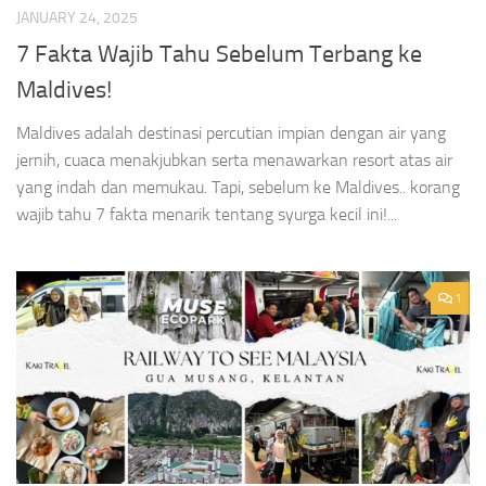
JANUARY 24, 2025
7 Fakta Wajib Tahu Sebelum Terbang ke
Maldives!
Maldives adalah destinasi percutian impian dengan air yang
jernih, cuaca menakjubkan serta menawarkan resort atas air
yang indah dan memukau. Tapi, sebelum ke Maldives.. korang
wajib tahu 7 fakta menarik tentang syurga kecil ini!...
1