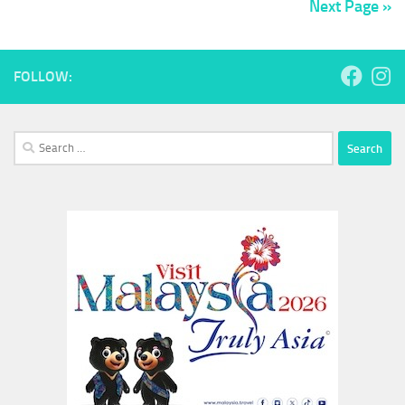
Next Page »
FOLLOW:
Search
for: