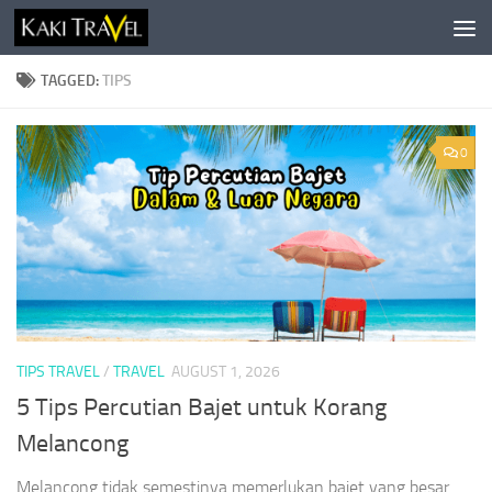
Skip to content
TAGGED:
TIPS
0
TIPS TRAVEL
/
TRAVEL
AUGUST 1, 2026
5 Tips Percutian Bajet untuk Korang
Melancong
Melancong tidak semestinya memerlukan bajet yang besar.