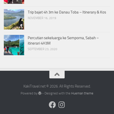
Trip bajet 4h 3m ke Danau Toba – Itinerary & Kos
NOVEMBER 16, 2019
Percutian sekeluarga ke Semporna, Sabah –
itinerari 4H3M
SEPTEMBER 23, 2020
KakiTravel.net © 2026. All Rights Reserved.
Powered by
- Designed with the
Hueman theme