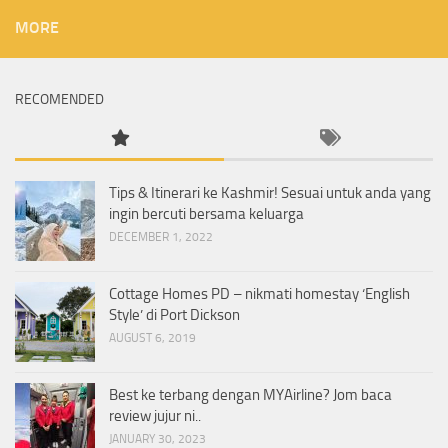
MORE
RECOMENDED
Tips & Itinerari ke Kashmir! Sesuai untuk anda yang
ingin bercuti bersama keluarga
DECEMBER 1, 2022
Cottage Homes PD – nikmati homestay ‘English
Style’ di Port Dickson
AUGUST 6, 2019
Best ke terbang dengan MYAirline? Jom baca
review jujur ni..
JANUARY 30, 2023