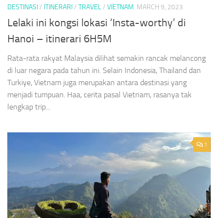
DESTINASI
/
ITINERARI
/
TRAVEL
/
VIETNAM
MARCH 9, 2023
Lelaki ini kongsi lokasi ‘Insta-worthy’ di
Hanoi – itinerari 6H5M
Rata-rata rakyat Malaysia dilihat semakin rancak melancong
di luar negara pada tahun ini. Selain Indonesia, Thailand dan
Turkiye, Vietnam juga merupakan antara destinasi yang
menjadi tumpuan. Haa, cerita pasal Vietnam, rasanya tak
lengkap trip...
1