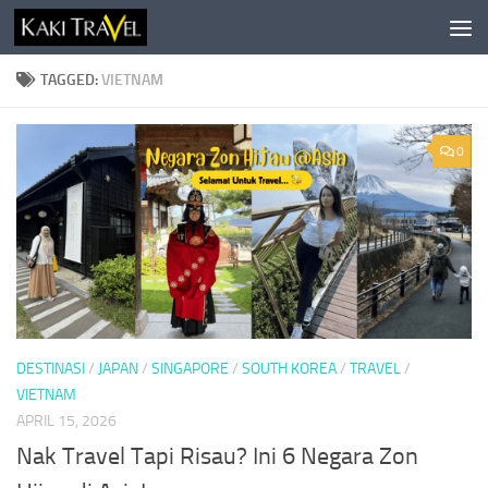
Skip to content
TAGGED:
VIETNAM
0
DESTINASI
/
JAPAN
/
SINGAPORE
/
SOUTH KOREA
/
TRAVEL
/
VIETNAM
APRIL 15, 2026
Nak Travel Tapi Risau? Ini 6 Negara Zon