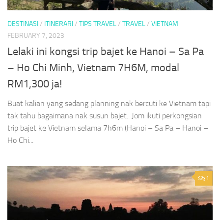
DESTINASI
/
ITINERARI
/
TIPS TRAVEL
/
TRAVEL
/
VIETNAM
FEBRUARY 7, 2023
Lelaki ini kongsi trip bajet ke Hanoi – Sa Pa
– Ho Chi Minh, Vietnam 7H6M, modal
RM1,300 ja!
Buat kalian yang sedang planning nak bercuti ke Vietnam tapi
tak tahu bagaimana nak susun bajet.. Jom ikuti perkongsian
trip bajet ke Vietnam selama 7h6m (Hanoi – Sa Pa – Hanoi –
Ho Chi...
1