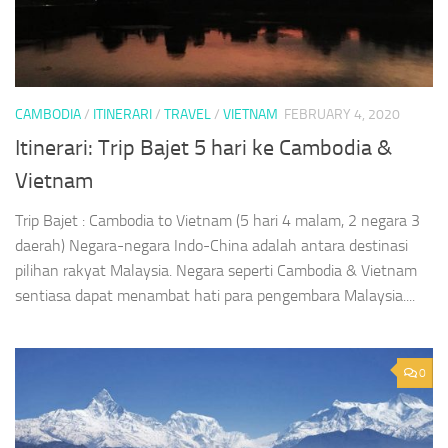
CAMBODIA
/
ITINERARI
/
TRAVEL
/
VIETNAM
FEBRUARY 4, 2020
Itinerari: Trip Bajet 5 hari ke Cambodia &
Vietnam
Trip Bajet : Cambodia to Vietnam (5 hari 4 malam, 2 negara 3
daerah) Negara-negara Indo-China adalah antara destinasi
pilihan rakyat Malaysia. Negara seperti Cambodia & Vietnam
sentiasa dapat menambat hati para pengembara Malaysia....
0