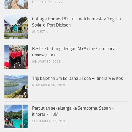
DECEMBER 1, 2022
Cottage Homes PD – nikmati homestay ‘English
Style’ di Port Dickson
AUGUST 6, 2019
Best ke terbang dengan MYAirline? Jom baca
review jujur ni..
JANUARY 30, 2023
Trip bajet 4h 3m ke Danau Toba – Itinerary & Kos
NOVEMBER 16, 2019
Percutian sekeluarga ke Semporna, Sabah –
itinerari 4H3M
SEPTEMBER 23, 2020