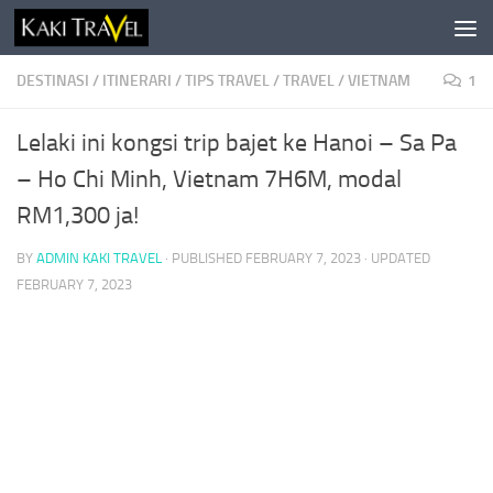
Skip to content
DESTINASI
/
ITINERARI
/
TIPS TRAVEL
/
TRAVEL
/
VIETNAM
1
Lelaki ini kongsi trip bajet ke Hanoi – Sa Pa
– Ho Chi Minh, Vietnam 7H6M, modal
RM1,300 ja!
BY
ADMIN KAKI TRAVEL
· PUBLISHED
FEBRUARY 7, 2023
· UPDATED
FEBRUARY 7, 2023