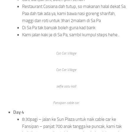
Restaurant Cosiana dah tutup, so makanan halal dekat Sa
Paa dah tak ada ya, kami bawa nasi goreng sharifah,
maggi dan roti untuk 3hari 2malam di Sa Pa
Di Sa Pa tak banyak boleh guna kad bank
Kami jalan kaki je di Sa Pa, sambil kumpul steps hehe..
Cat Cat Village
Cat Cat Village
selfie satu kali!
Fansipan cable car
Day 4
8:30pagi – jalan ke Sun Plaza untuk naik cable car ke
Fansipan – panjat 700 anak tangga ke puncak, kami tak