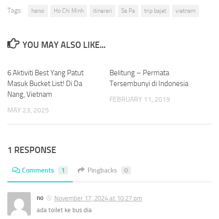
Tags:
hanoi
Ho Chi Minh
itinerari
Sa Pa
trip bajet
vietnam
YOU MAY ALSO LIKE...
6 Aktiviti Best Yang Patut
0
Belitung – Permata
3
Masuk Bucket List! Di Da
Tersembunyi di Indonesia
Nang, Vietnam
FEBRUARY 11, 2019
MAY 23, 2025
1 RESPONSE
Comments
1
Pingbacks
0
no
November 17, 2024 at 10:27 pm
ada toilet ke bus dia