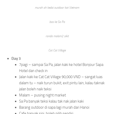
murah oh kedai outdoor kat Vietnam
bas ke Sa Pa
ronda malam2 sikit
Cat Cat Village
Day 3
7pagi – sampai Sa Pa, jalan kaki ke hotel Bonjour Sapa
Hotel dan check in
Jalan kaki ke Cat Cat Village 90,000 VND – sangat luas
dalam tu – naik turun bukit, exit pintu lain, kalau taknak
jalan boleh naik teksi
Malam – pusing night market
Sa Pa banyak teksi kalau tak nak jalan kaki
Barang outdoor di sapa lagi murah dari Hanoi
Cafe banyak sini, boleh pilih sendiri