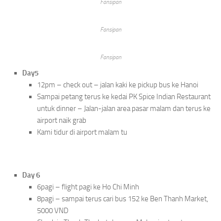
Fansipan
Fansipan
Fansipan
Day5
12pm – check out – jalan kaki ke pickup bus ke Hanoi
Sampai petang terus ke kedai PK Spice Indian Restaurant
untuk dinner – Jalan-jalan area pasar malam dan terus ke
airport naik grab
Kami tidur di airport malam tu
Day 6
6pagi – flight pagi ke Ho Chi Minh
8pagi – sampai terus cari bus 152 ke Ben Thanh Market,
5000 VND