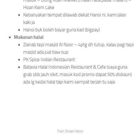
masuk – Dong Xuan Market (malam ada pasar malam) –
Hoan Kiem Lake
Kebanyakan tempat dilawati dekat Hanoi ni, kami jalan
kaki ja
Hanoi byk boleh bayar guna kad (bigpay)
Makanan halal
Zainab tepi masjid Al Noor – 4ptg dh tutup, kalau pagi tepi
masjid ada jual tiaw sup
PK Spice Indian Restaurant
Batavia Halal Indonesian Restaurant & Cafe (saya guna
grab sbb jauh sikit, masuk kod promo dapat 50% diskaun)
ada lg kedai halal tapi kami sempat terjah tu saja
Train Street Hanoi