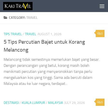
Skip to content
CATEGORY:
TRAVEL
0
TIPS TRAVEL
/
TRAVEL
AUGUST 1, 2026
5 Tips Percutian Bajet untuk Korang
Melancong
Melancong tidak semestinya memerlukan bajet yang besar.
Dengan perancangan yang betul, korang masih boleh
menikmati percutian yang menyeronokkan tanpa perlu
mengeluarkan kos yang tinggi. Sama ada bercuti dalam
Malaysia atau ke luar negara, terdapat...
0
DESTINASI
/
KUALA LUMPUR
/
MALAYSIA
JULY 29, 2026