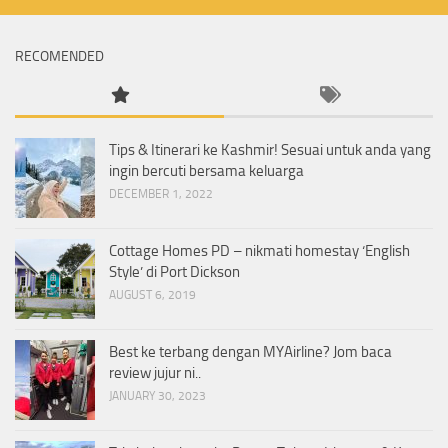
RECOMENDED
Tips & Itinerari ke Kashmir! Sesuai untuk anda yang
ingin bercuti bersama keluarga
DECEMBER 1, 2022
Cottage Homes PD – nikmati homestay ‘English
Style’ di Port Dickson
AUGUST 6, 2019
Best ke terbang dengan MYAirline? Jom baca
review jujur ni..
JANUARY 30, 2023