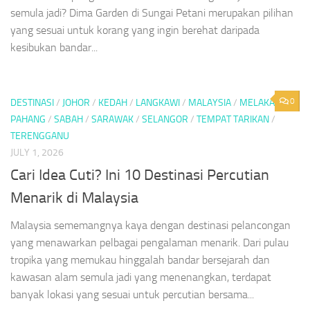
semula jadi? Dima Garden di Sungai Petani merupakan pilihan
yang sesuai untuk korang yang ingin berehat daripada
kesibukan bandar...
0
DESTINASI
/
JOHOR
/
KEDAH
/
LANGKAWI
/
MALAYSIA
/
MELAKA
/
PAHANG
/
SABAH
/
SARAWAK
/
SELANGOR
/
TEMPAT TARIKAN
/
TERENGGANU
JULY 1, 2026
Cari Idea Cuti? Ini 10 Destinasi Percutian
Menarik di Malaysia
Malaysia sememangnya kaya dengan destinasi pelancongan
yang menawarkan pelbagai pengalaman menarik. Dari pulau
tropika yang memukau hinggalah bandar bersejarah dan
kawasan alam semula jadi yang menenangkan, terdapat
banyak lokasi yang sesuai untuk percutian bersama...