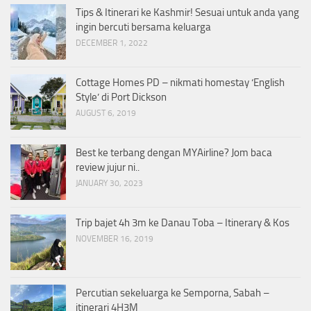
Tips & Itinerari ke Kashmir! Sesuai untuk anda yang
ingin bercuti bersama keluarga
DECEMBER 1, 2022
Cottage Homes PD – nikmati homestay ‘English
Style’ di Port Dickson
AUGUST 6, 2019
Best ke terbang dengan MYAirline? Jom baca
review jujur ni..
JANUARY 30, 2023
Trip bajet 4h 3m ke Danau Toba – Itinerary & Kos
NOVEMBER 16, 2019
Percutian sekeluarga ke Semporna, Sabah –
itinerari 4H3M