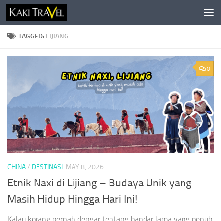
Skip to content
TAGGED:
LIJIANG
0
CHINA
/
DESTINASI
MAY 8, 2026
Etnik Naxi di Lijiang – Budaya Unik yang
Masih Hidup Hingga Hari Ini!
Kalau korang pernah dengar tentang bandar lama yang penuh