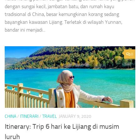
dengan sungai kecil, jambatan batu, dan rumah kayu
tradisional di China, besar kemungkinan korang sedang
bayangkan kawasan Lijiang. Terletak di wilayah Yunnan,
bandar ini menjadi...
0
CHINA
/
ITINERARI
/
TRAVEL
JANUARY 9, 2020
Itinerary: Trip 6 hari ke Lijiang di musim
luruh