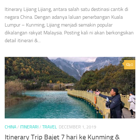
Itinerary Lijiang Lijiang, antara salah satu destinasi cantik di
negara China. Dengan adanya laluan penerbangan Kuala
Lumpur – Kunming, Lijiang menjadi semakin popular
dikalangan rakyat Malaysia. Posting kali ni akan berkongsikan
detail itinerari &...
0
CHINA
/
ITINERARI
/
TRAVEL
DECEMBER 1, 2019
Itinerary Trip Bajet 7 hari ke Kunming &