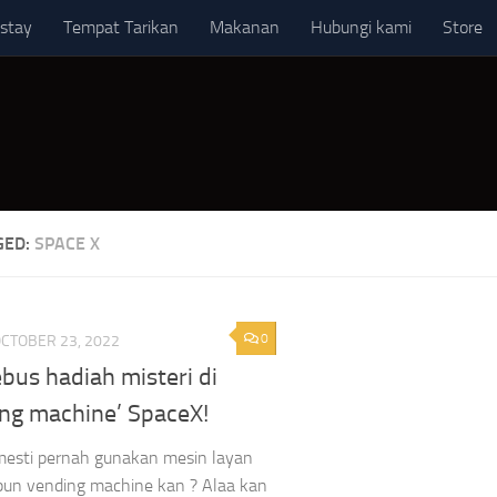
stay
Tempat Tarikan
Makanan
Hubungi kami
Store
GED:
SPACE X
0
CTOBER 23, 2022
bus hadiah misteri di
ing machine’ SpaceX!
mesti pernah gunakan mesin layan
upun vending machine kan ? Alaa kan