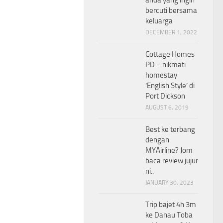
bercuti bersama
keluarga
DECEMBER 1, 2022
Cottage Homes
PD – nikmati
homestay
‘English Style’ di
Port Dickson
AUGUST 6, 2019
Best ke terbang
dengan
MYAirline? Jom
baca review jujur
ni..
JANUARY 30, 2023
Trip bajet 4h 3m
ke Danau Toba