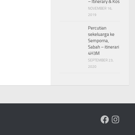
– Itinerary & Kos
NOVEMBER 16,
2019
Percutian
sekeluarga ke
Semporna,
Sabah – itinerari
4H3M
SEPTEMBER 23,
2020