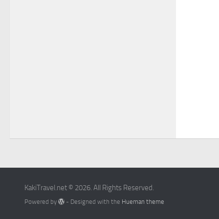
KakiTravel.net © 2026. All Rights Reserved.
Powered by
- Designed with the
Hueman theme