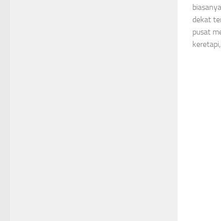
biasanya
dekat t
pusat me
keretapi,