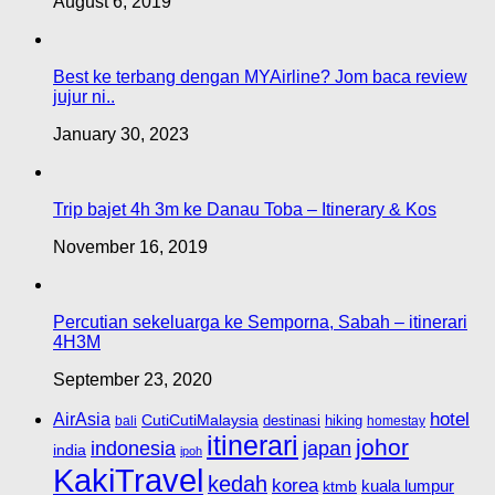
August 6, 2019
Best ke terbang dengan MYAirline? Jom baca review
jujur ni..
January 30, 2023
Trip bajet 4h 3m ke Danau Toba – Itinerary & Kos
November 16, 2019
Percutian sekeluarga ke Semporna, Sabah – itinerari
4H3M
September 23, 2020
hotel
AirAsia
CutiCutiMalaysia
destinasi
hiking
bali
homestay
itinerari
johor
indonesia
japan
india
ipoh
KakiTravel
kedah
korea
kuala lumpur
ktmb