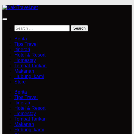
Skip
to
content
Search
for:
Berita
Tips Travel
Itinerari
Hotel & Resort
Homestay
Tempat Tarikan
Makanan
Hubungi kami
Store
Berita
Tips Travel
Itinerari
Hotel & Resort
Homestay
Tempat Tarikan
Makanan
Hubungi kami