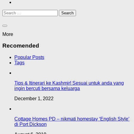
Search
for:
More
Recomended
Popular Posts
Tags
Tips & Itinerari ke Kashmir! Sesuai untuk anda yang
ingin bercuti bersama keluarga
December 1, 2022
Cottage Homes PD – nikmati homestay ‘English Style’
di Port Dickson