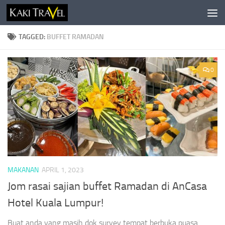
Skip to content
TAGGED:
BUFFET RAMADAN
0
MAKANAN
APRIL 1, 2023
Jom rasai sajian buffet Ramadan di AnCasa
Hotel Kuala Lumpur!
Buat anda yang masih dok survey tempat berbuka puasa