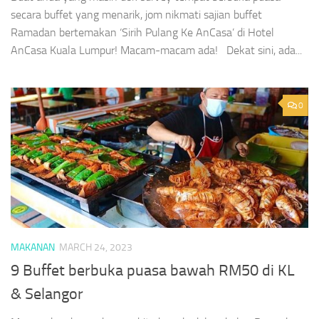
secara buffet yang menarik, jom nikmati sajian buffet
Ramadan bertemakan ‘Sirih Pulang Ke AnCasa’ di Hotel
AnCasa Kuala Lumpur! Macam-macam ada! Dekat sini, ada...
0
MAKANAN
MARCH 24, 2023
9 Buffet berbuka puasa bawah RM50 di KL
& Selangor