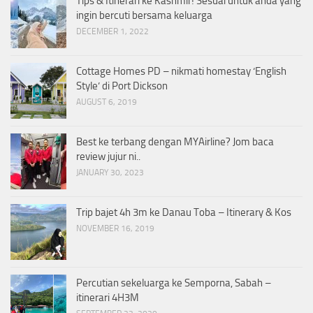
Tips & Itinerari ke Kashmir! Sesuai untuk anda yang
ingin bercuti bersama keluarga
DECEMBER 1, 2022
Cottage Homes PD – nikmati homestay ‘English
Style’ di Port Dickson
AUGUST 6, 2019
Best ke terbang dengan MYAirline? Jom baca
review jujur ni..
JANUARY 30, 2023
Trip bajet 4h 3m ke Danau Toba – Itinerary & Kos
NOVEMBER 16, 2019
Percutian sekeluarga ke Semporna, Sabah –
itinerari 4H3M