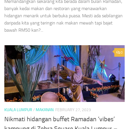
Memandangkan sekarang kita berada dalam bulan Ramadan,
banyak kedai makan dan restoran yang menawarkan
hidangan menarik untuk berbuka puasa. Mesti ada sebilangan
daripada kita yang teringin nak makan mewah tapi bajet
bawah RM50 kan?...
0
KUALA LUMPUR
/
MAKANAN
FEBRUARY 27, 2023
Nikmati hidangan buffet Ramadan ‘vibes’
kampung di Zebra Square Kuala Lumpur –