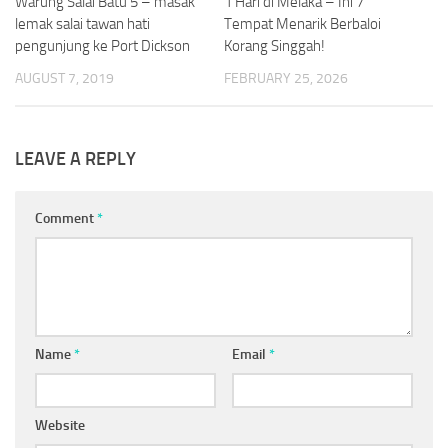
Warung Salai Batu 5 – masak
1 Hari di Melaka – Ini 7
lemak salai tawan hati
Tempat Menarik Berbaloi
pengunjung ke Port Dickson
Korang Singgah!
AUGUST 7, 2019
FEBRUARY 25, 2026
LEAVE A REPLY
Comment
*
Name
*
Email
*
Website