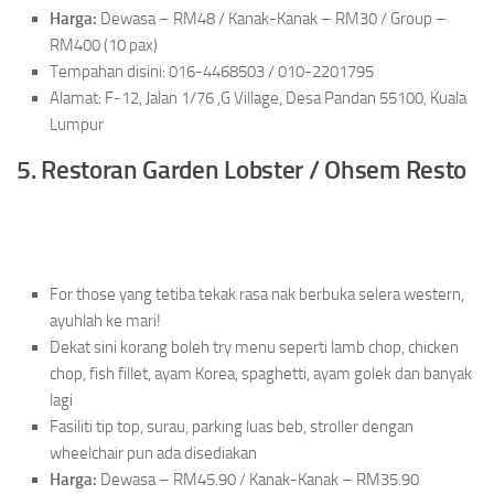
Harga:
Dewasa – RM48 / Kanak-Kanak – RM30 / Group –
RM400 (10 pax)
Tempahan disini: 016-4468503 / 010-2201795
Alamat: F-12, Jalan 1/76 ,G Village, Desa Pandan 55100, Kuala
Lumpur
5. Restoran Garden Lobster / Ohsem Resto
For those yang tetiba tekak rasa nak berbuka selera western,
ayuhlah ke mari!
Dekat sini korang boleh try menu seperti lamb chop, chicken
chop, fish fillet, ayam Korea, spaghetti, ayam golek dan banyak
lagi
Fasiliti tip top, surau, parking luas beb, stroller dengan
wheelchair pun ada disediakan
Harga:
Dewasa – RM45.90 / Kanak-Kanak – RM35.90