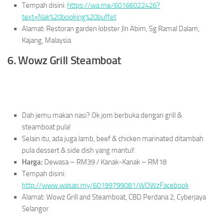
Tempah disini:
https://wa.me/60166022426?
text=Nak%20booking%20buffet
Alamat: Restoran garden lobster Jln Abim, Sg Ramal Dalam,
Kajang, Malaysia
6. Wowz Grill Steamboat
Dah jemu makan nasi? Ok jom berbuka dengan grill &
steamboat pula!
Selain itu, ada juga lamb, beef & chicken marinated ditambah
pula dessert & side dish yang mantul!
Harga:
Dewasa – RM39 / Kanak-Kanak – RM18
Tempah disini:
http://www.wasap.my/60199799081/WOWzFacebook
Alamat: Wowz Grill and Steamboat, CBD Perdana 2, Cyberjaya
Selangor