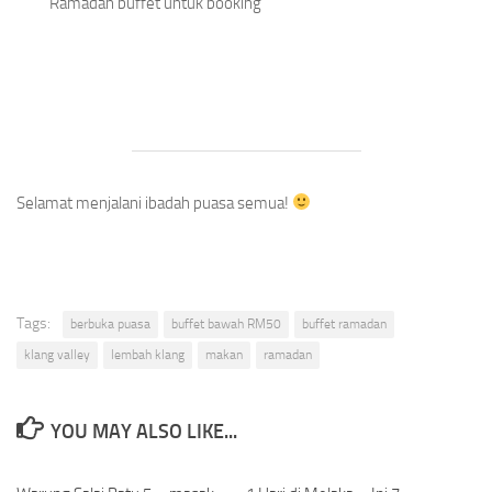
Ramadan buffet untuk booking
Selamat menjalani ibadah puasa semua!
Tags:
berbuka puasa
buffet bawah RM50
buffet ramadan
klang valley
lembah klang
makan
ramadan
YOU MAY ALSO LIKE...
0
0