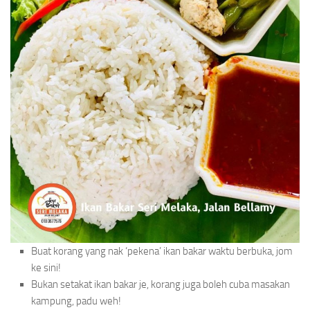
Buat korang yang nak ‘pekena’ ikan bakar waktu berbuka, jom
ke sini!
Bukan setakat ikan bakar je, korang juga boleh cuba masakan
kampung, padu weh!