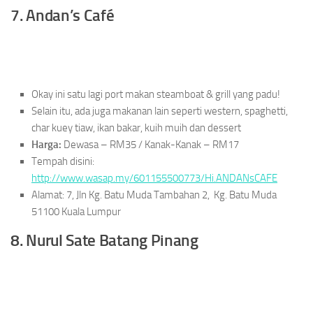
7. Andan’s Café
Okay ini satu lagi port makan steamboat & grill yang padu!
Selain itu, ada juga makanan lain seperti western, spaghetti,
char kuey tiaw, ikan bakar, kuih muih dan dessert
Harga:
Dewasa – RM35 / Kanak-Kanak – RM17
Tempah disini:
http://www.wasap.my/601155500773/Hi.ANDANsCAFE
Alamat: 7, Jln Kg. Batu Muda Tambahan 2, Kg. Batu Muda
51100 Kuala Lumpur
8. Nurul Sate Batang Pinang