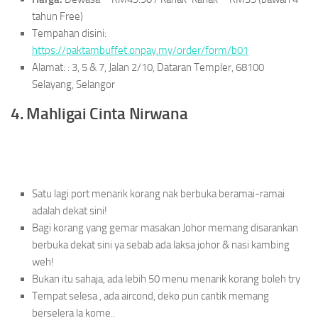
tahun Free)
Tempahan disini:
https://paktambuffet.onpay.my/order/form/b01
Alamat: : 3, 5 & 7, Jalan 2/10, Dataran Templer, 68100
Selayang, Selangor
4. Mahligai Cinta Nirwana
Satu lagi port menarik korang nak berbuka beramai-ramai
adalah dekat sini!
Bagi korang yang gemar masakan Johor memang disarankan
berbuka dekat sini ya sebab ada laksa johor & nasi kambing
weh!
Bukan itu sahaja, ada lebih 50 menu menarik korang boleh try
Tempat selesa , ada aircond, deko pun cantik memang
berselera la kome..