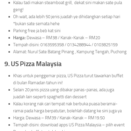
Kalau tadi makan steamboat grill, dekat sini makan sate pula
geng!
Oh wait, ada lebih 50 jenis juadah ye dihidangkan setiap hari
*bukan sate semata hehe
Parking free ja beb kat sini
Harga:
Dewasa – RM38 / Kanak-Kanak – RM20
Tempah disini: 0163595358 / 0134288944 / 0103825159
Alamat: Nurul Sate Batang Pinang , Kampung Tengah, Puchong
9. US Pizza Malaysia
Khas untuk penggemar pizza, US Pizza turut tawarkan buffet
di bulan Ramadan tahun ini!
Selain 20 jenis pizza yang dibakar panas-panas, ada juga
juadah lain seperti spaghetti dan dessert
Kalau korang nak cari tempat nak berbuka puasa beramai-
ramai pada harga berpatutan, bolehlah datang ke sini juga ya
Harga: Dewasa – RM39 / Kanak-Kanak – RM19.50
Tempah disini: download apps US Pizza Malaysia – pilih event