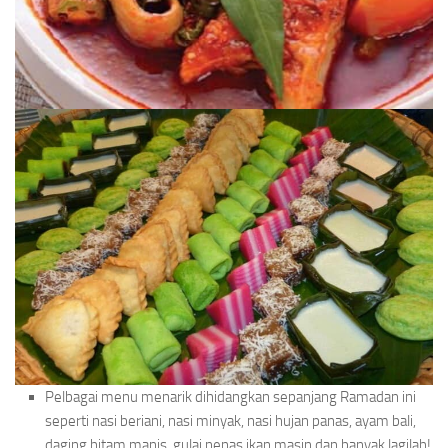
Pelbagai menu menarik dihidangkan sepanjang Ramadan ini
seperti nasi beriani, nasi minyak, nasi hujan panas, ayam bali,
daging hitam manis, gulai nenas ikan masin dan banyak lagilah!