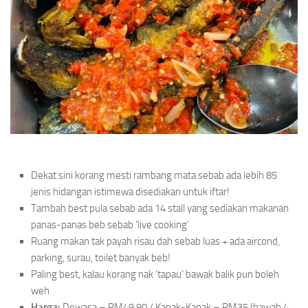
Dekat sini korang mesti rambang mata sebab ada lebih 85
jenis hidangan istimewa disediakan untuk iftar!
Tambah best pula sebab ada 14 stall yang sediakan makanan
panas-panas beb sebab ‘live cooking’
Ruang makan tak payah risau dah sebab luas + ada aircond,
parking, surau, toilet banyak beb!
Paling best, kalau korang nak ‘tapau’ bawak balik pun boleh
weh
Harga:
Dewasa – RM49.90 / Kanak-Kanak – RM35 (bawah 4