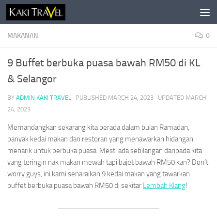
Skip to content
MAKANAN
0
9 Buffet berbuka puasa bawah RM50 di KL
& Selangor
BY
ADMIN KAKI TRAVEL
· PUBLISHED
MARCH 24, 2023
· UPDATED
MARCH
24, 2023
Memandangkan sekarang kita berada dalam bulan Ramadan,
banyak kedai makan dan restoran yang menawarkan hidangan
menarik untuk berbuka puasa. Mesti ada sebilangan daripada kita
yang teringin nak makan mewah tapi bajet bawah RM50 kan? Don’t
worry guys, ini kami senaraikan 9 kedai makan yang tawarkan
buffet berbuka puasa bawah RM50 di sekitar
Lembah Klang
!