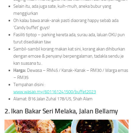
Selain itu, ada juga sate, kuih-muih, aneka bubur yang
menggiurkan
Oh kalau bawa anak-anak pasti diaorang happy sebab ada
‘Candy buffet’ guys!
Fasiliti tiptop – parking kereta ada, surau ada, laluan OKU pun
turut disediakan taw
Sambil-sambil korang makan kat sini, korang akan dihiburkan
dengan emcee & penyanyi berpengalaman, tadakla sendu je
kan suasana tu..
Harga:
Dewasa – RM45 / Kanak-Kanak – RM30 / Warga emas
– RM35
Tempahan disini :
www.wasap.my/601161241500/buffet2023
Alamat: B16 Jalan Zuhal 178/U5, Shah Alam
2. Ikan Bakar Seri Melaka, Jalan Bellamy