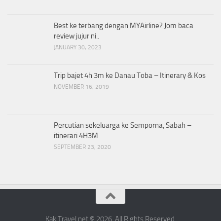
Best ke terbang dengan MYAirline? Jom baca
review jujur ni..
JANUARY 30, 2023
Trip bajet 4h 3m ke Danau Toba – Itinerary & Kos
NOVEMBER 16, 2019
Percutian sekeluarga ke Semporna, Sabah –
itinerari 4H3M
SEPTEMBER 23, 2020
KakiTravel.net © 2026. All Rights Reserved.