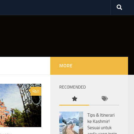
MORE
RECOMENDED
0
Tips & Itinerari
ke Kashmir!
Sesuai untuk
anda yang ingin