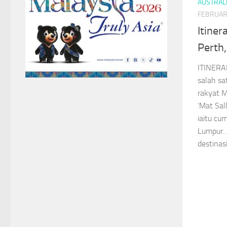
AUSTRAL
FEBRUAR
Itiner
Perth,
ITINERA
salah sa
rakyat M
‘Mat Sal
iaitu cu
Lumpur.
destinasi.