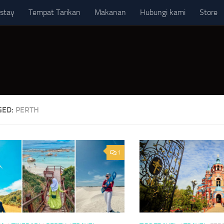
stay
Tempat Tarikan
Makanan
Hubungi kami
Store
GED:
PERTH
1