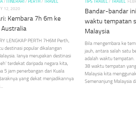
IA
/
ITINERARI
/
PERTH
/
TRAVEL
TIPS TRAVEL
/
TRAVEL
FEB
Y 12, 2020
Bandar-bandar i
ari: Kembara 7h 6m ke
waktu tempatan s
 Australia
Malaysia
RY LENGKAP PERTH 7H6M Perth,
Bila mengembara ke tem
tu destinasi popular dikalangan
jauh, antara salah satu 
alaysia. Ianya merupakan destinasi
adalah waktu tempatan. D
leh’ terdekat daripada negara kita,
38 waktu tempatan yang 
ma 5 jam penerbangan dari Kuala
Malaysia kita mengguna
 Jaraknya yang dekat menjadikannya
Semenanjung Malaysia da
..