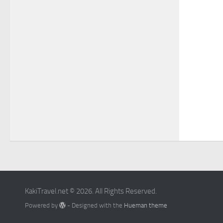
KakiTravel.net © 2026. All Rights Reserved.
Powered by
- Designed with the
Hueman theme