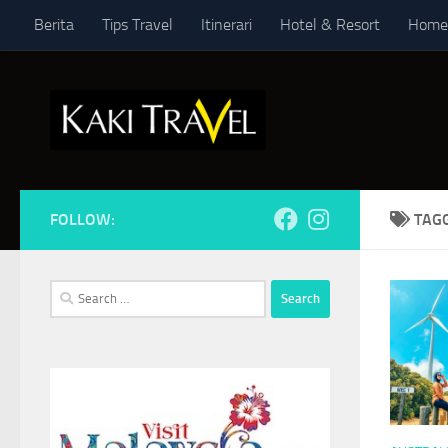
Berita
Tips Travel
Itinerari
Hotel & Resort
Home
Skip to content
FOLLOW:
TAG
Search
for: