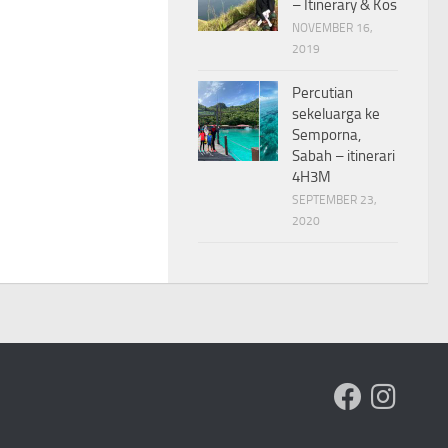
– Itinerary & Kos
NOVEMBER 16,
2019
Percutian
sekeluarga ke
Semporna,
Sabah – itinerari
4H3M
SEPTEMBER 23,
2020