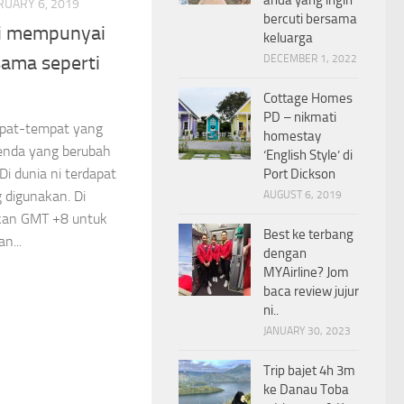
RUARY 6, 2019
bercuti bersama
ni mempunyai
keluarga
ama seperti
DECEMBER 1, 2022
Cottage Homes
PD – nikmati
pat-tempat yang
homestay
benda yang berubah
‘English Style’ di
i dunia ni terdapat
Port Dickson
digunakan. Di
AUGUST 6, 2019
kan GMT +8 untuk
Best ke terbang
n...
dengan
MYAirline? Jom
baca review jujur
ni..
JANUARY 30, 2023
Trip bajet 4h 3m
ke Danau Toba