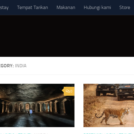
stay
Tempat Tarikan
Makanan
Hubungi kami
Store
EGORY:
INDIA
0