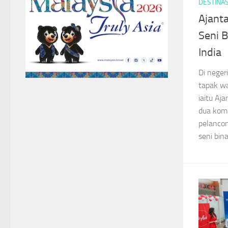
DESTINAS
Ajanta
Seni 
India
Di neger
tapak w
iaitu Aj
dua komp
pelancon
seni bina