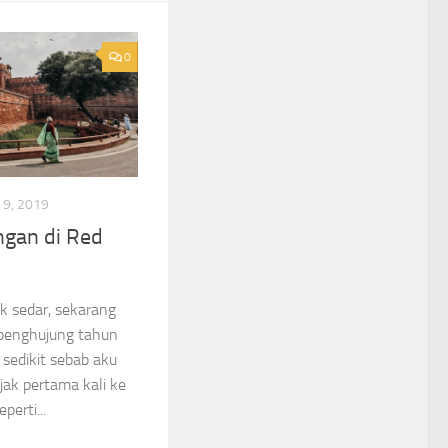
0
9, 2019
gan di Red
ak sedar, sekarang
 penghujung tahun
 sedikit sebab aku
jak pertama kali ke
erti...