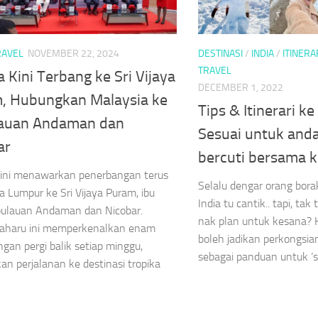
RAVEL
NOVEMBER 22, 2024
DESTINASI
/
INDIA
/
ITINERA
TRAVEL
a Kini Terbang ke Sri Vijaya
DECEMBER 1, 2022
, Hubungkan Malaysia ke
Tips & Itinerari k
auan Andaman dan
Sesuai untuk anda
ar
bercuti bersama k
kini menawarkan penerbangan terus
Selalu dengar orang bora
la Lumpur ke Sri Vijaya Puram, ibu
India tu cantik.. tapi, t
pulauan Andaman dan Nicobar.
nak plan untuk kesana?
baharu ini memperkenalkan enam
boleh jadikan perkongsia
gan pergi balik setiap minggu,
sebagai panduan untuk ‘s
an perjalanan ke destinasi tropika