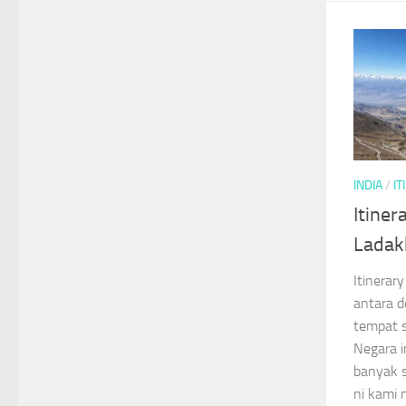
INDIA
/
IT
Itiner
Ladakh
Itinerar
antara d
tempat s
Negara i
banyak s
ni kami n