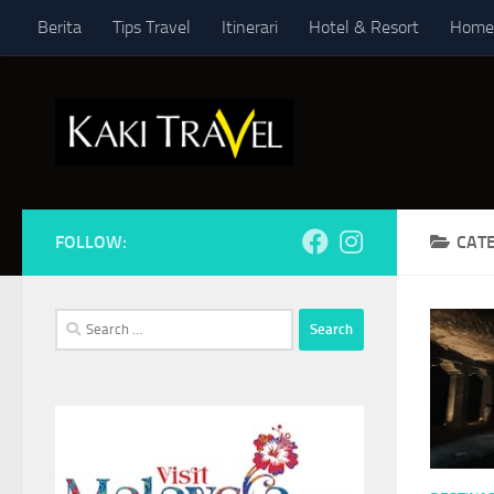
Berita
Tips Travel
Itinerari
Hotel & Resort
Home
Skip to content
FOLLOW:
CAT
Search
for: