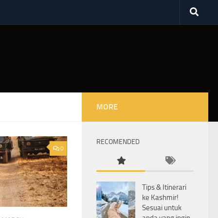
MORE
RECOMENDED
0
Tips & Itinerari
ke Kashmir!
Sesuai untuk
anda yang ingin