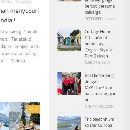
MARCH 13, 2026
bercuti bersama
man menyusuri
keluarga
ndia !
DECEMBER 1, 2022
Cottage Homes
tra sering dikenali
PD – nikmati
ndia”. Terletak di
homestay
dar ini menjadi pintu
‘English Style’ di
aman safari paling
Port Dickson
ebut — Tadoba
AUGUST 6, 2019
Best ke terbang
dengan
MYAirline? Jom
baca review jujur
ni..
JANUARY 30, 2023
31
Trip bajet 4h 3m
ke Danau Toba