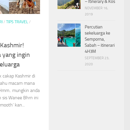
– Itinerary & Kos
NOVEMBER 16,
2019
RI
/
TIPS TRAVEL
/
Percutian
sekeluarga ke
Semporna,
e Kashmir!
Sabah – itinerari
4H3M
 yang ingin
SEPTEMBER 23,
eluarga
2020
k cakap Kashmir di
ak tahu macam mana
 Hmm.. mungkin anda
n sis Wanee Bhrn ini
mooth’ kan...