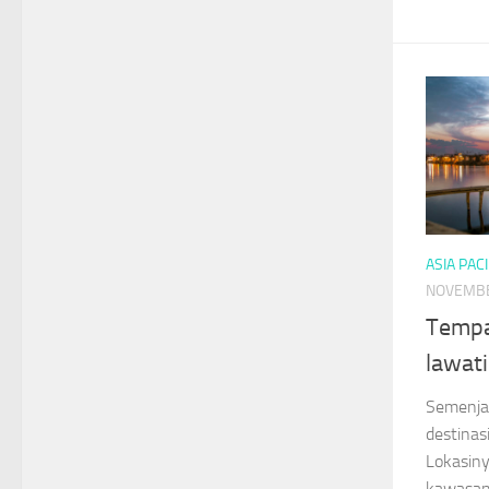
ASIA PACI
NOVEMBE
Tempa
lawati
Semenjak
destinas
Lokasinya
kawasan