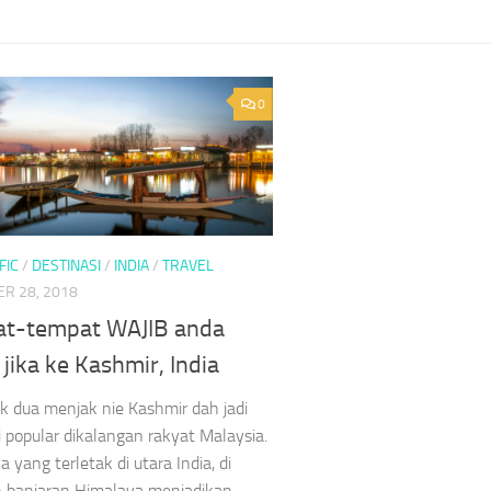
0
FIC
/
DESTINASI
/
INDIA
/
TRAVEL
R 28, 2018
t-tempat WAJIB anda
 jika ke Kashmir, India
 dua menjak nie Kashmir dah jadi
i popular dikalangan rakyat Malaysia.
 yang terletak di utara India, di
 banjaran Himalaya menjadikan