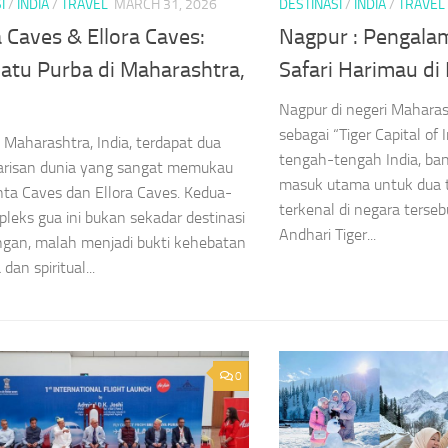
I
/
INDIA
/
TRAVEL
MARCH 31, 2026
DESTINASI
/
INDIA
/
TRAVEL
 Caves & Ellora Caves:
Nagpur : Pengala
Batu Purba di Maharashtra,
Safari Harimau di I
Nagpur di negeri Maharash
sebagai “Tiger Capital of I
i Maharashtra, India, terdapat dua
tengah-tengah India, ban
arisan dunia yang sangat memukau
masuk utama untuk dua t
anta Caves dan Ellora Caves. Kedua-
terkenal di negara ters
leks gua ini bukan sekadar destinasi
Andhari Tiger...
gan, malah menjadi bukti kehebatan
 dan spiritual...
0