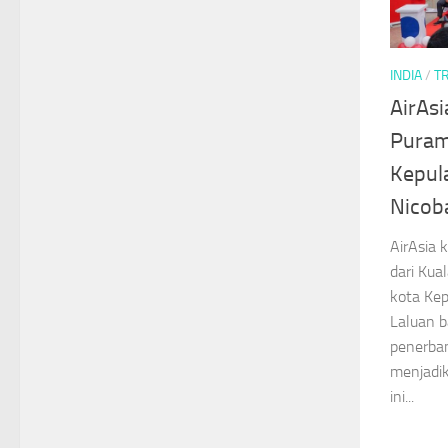
INDIA
/
T
AirAsi
Puram
Kepul
Nicob
AirAsia 
dari Kua
kota Ke
Laluan 
penerban
menjadik
ini...