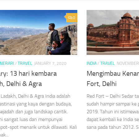
0
INERARI
/
TRAVEL
JANUARY 7, 2020
INDIA
/
TRAVEL
NOVEMBER 
ary: 13 hari kembara
Mengimbau Kenan
, Delhi & Agra
Fort, Delhi
y Ladakh, Delhi & Agra India adalah
Red Fort – Delhi Sedar t
estinasi yang kaya dengan budaya,
sudah hampir sampai ke
ejadah dan juga landskap cantik.
2019. Tahun ini istimewa
ni sangat luas dan mempunyai
dapat kembali ke India se
pot-spot menarik untuk dilawati. Kali
sana pada tahun 2012. Sep
ak...