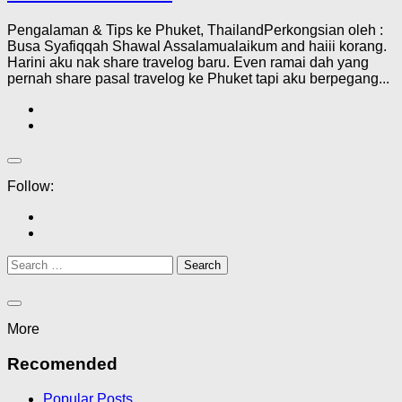
Pengalaman & Tips ke Phuket, ThailandPerkongsian oleh :
Busa Syafiqqah Shawal Assalamualaikum and haiii korang.
Harini aku nak share travelog baru. Even ramai dah yang
pernah share pasal travelog ke Phuket tapi aku berpegang...
Follow:
Search
for:
More
Recomended
Popular Posts