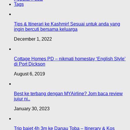
Tags
Tips & Itinerari ke Kashmir! Sesuai untuk anda yang
ingin bercuti bersama keluarga
December 1, 2022
Cottage Homes PD – nikmati homestay ‘English Style’
di Port Dickson
August 6, 2019
Best ke terbang dengan MYAirline? Jom baca review
jujur ni..
January 30, 2023
Trip bajet 4h 3m ke Danau Toba – Itinerary & Kos