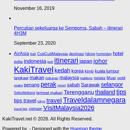
November 16, 2019
Percutian sekeluarga ke Semporna, Sabah – itinerari
4H3M
September 23, 2020
hotel
AirAsia
CutiCutiMalaysia
destinasi
hiking
bali
homestay
itinerari
johor
indonesia
japan
india
ipoh
KakiTravel
kedah
korea
kuala lumpur
ktmb
makan
malaysia
Muar
ootd
langkawi
melaka
makanan
maldives
perak
selangor
Sarawak
penang
sabah
osaka
resort
tips
thailand
Terengganu
tempat makan
SetiuWetland
Traveldalamnegara
travel
tips travel
tokyo
VisitMalaysia2026
vietnam
travel tips
KakiTravel.net © 2026. All Rights Reserved.
Powered by
- Designed with the
Hueman theme