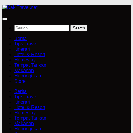
Skip
to
content
Search
for:
Berita
Tips Travel
Itinerari
Hotel & Resort
Homestay
Tempat Tarikan
Makanan
Hubungi kami
Store
Berita
Tips Travel
Itinerari
Hotel & Resort
Homestay
Tempat Tarikan
Makanan
Hubungi kami