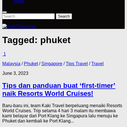
Store
Search
for:
Tagged:
phuket
1
Malaysia
/
Phuket
/
Singapore
/
Tips Travel
/
Travel
June 3, 2023
Tips dan panduan buat ‘first-timer’
naik Resorts World Cruises!
Baru-baru ini, team Kaki Travel berpeluang menaiki Resorts
World Cruises. Trip selama 4 hari 3 malam itu membawa
kami belayar dari Port Klang ke Singapura lalu menuju ke
Phuket dan kembali ke Port Klang...