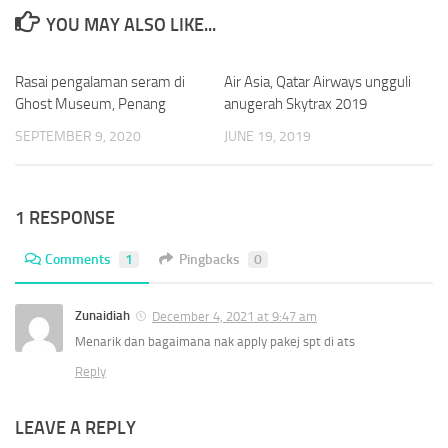
YOU MAY ALSO LIKE...
Rasai pengalaman seram di
0
Air Asia, Qatar Airways ungguli
0
Ghost Museum, Penang
anugerah Skytrax 2019
SEPTEMBER 9, 2020
JUNE 19, 2019
1 RESPONSE
Comments
1
Pingbacks
0
Zunaidiah
December 4, 2021 at 9:47 am
Menarik dan bagaimana nak apply pakej spt di ats
Reply
LEAVE A REPLY