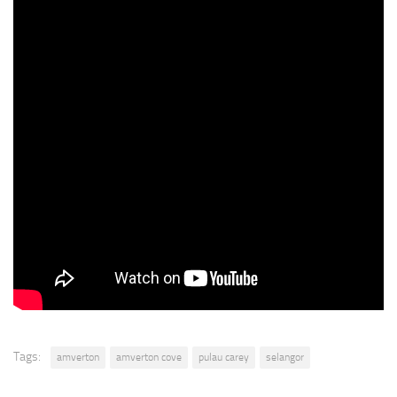
Dart. Korang juga boleh serlahkan bakat terpendam korang tu bilik-
bilik Karaoke yang disediakan.
Kalau nak tau pasal pakej tempat ni, boleh tengok gambar di bawah
Kalau korang nak tau info lanjut boleh terus ke website
ini.
Jom tengok video kami mengenai tempat nie..
Jadi amacam? Best kan? Boleh la korang bawak famili atau kawan-
kawan ke sini lepas nie..
Jangan lupa untuk
LIKE
Facebook
Kaki Travel
bagi mendapatkan
informasi yang best-best okay!
Tags:
amverton
amverton cove
pulau carey
selangor