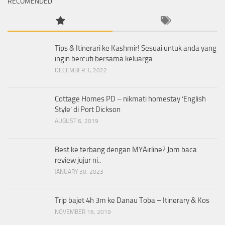
RECOMENDED
Tips & Itinerari ke Kashmir! Sesuai untuk anda yang
ingin bercuti bersama keluarga
DECEMBER 1, 2022
Cottage Homes PD – nikmati homestay ‘English
Style’ di Port Dickson
AUGUST 6, 2019
Best ke terbang dengan MYAirline? Jom baca
review jujur ni..
JANUARY 30, 2023
Trip bajet 4h 3m ke Danau Toba – Itinerary & Kos
NOVEMBER 16, 2019