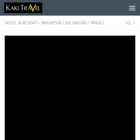
Skip to content
HOTEL & RESORT
/
MALAYSIA
/
SELANGOR
/
TRAVEL
1
Amverton Cove – Destinasi menarik
percutian keluarga di Selangor
BY
DAN ARIF
· PUBLISHED
OCTOBER 31, 2019
· UPDATED
NOVEMBER 9,
2019