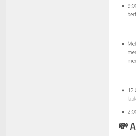
9:0
ber
Mel
men
men
12:
lau
2:0
💸 A