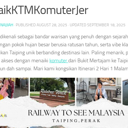
aikKTMKomuterJer
NAJJIAH
· PUBLISHED
AUGUST 28, 2025
· UPDATED
SEPTEMBER 18, 2025
 dikenali sebagai bandar warisan yang penuh dengan sejara
engan pokok hujan besar berusia ratusan tahun, serta vibe kl
kan Taiping unik berbanding destinasi lain. Paling menarik, p
i akses dengan menaiki
komuter
dari Bukit Mertajam ke Taip
un dah sampai. Mari kami kongsikan Itinerari 2 Hari 1 Malam 