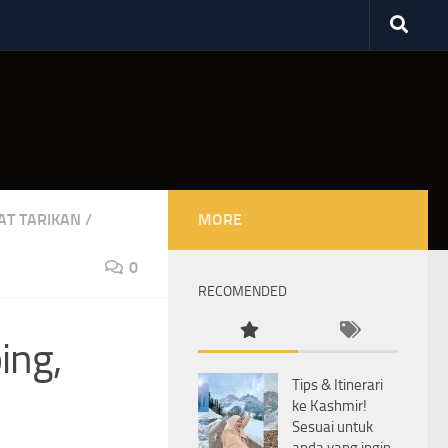
AT TARIKAN
/
MORE
0
RECOMENDED
ing,
Tips & Itinerari
ke Kashmir!
Sesuai untuk
anda yang ingin