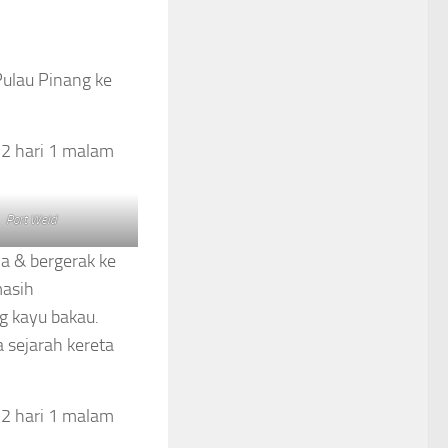
Pulau Pinang ke
Port Weld
a & bergerak ke
masih
g kayu bakau.
a sejarah kereta