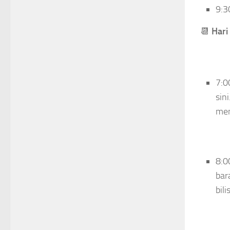
9:3
📆
Hari 
7:0
sin
men
8:0
bar
bili