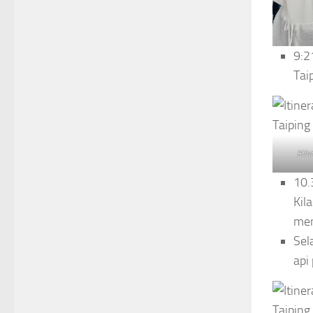
9:2
Tai
Kila
10.
Kil
men
Sel
api