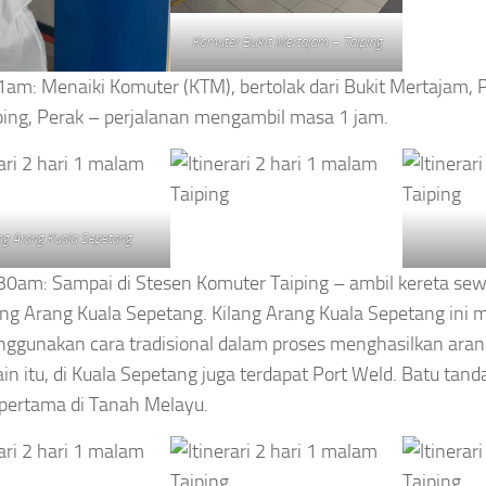
Komuter Bukit Mertajam – Taiping
1am: Menaiki Komuter (KTM), bertolak dari Bukit Mertajam, 
ping, Perak – perjalanan mengambil masa 1 jam.
ng Arang Kuala Sepetang
30am: Sampai di Stesen Komuter Taiping – ambil kereta sew
ang Arang Kuala Sepetang. Kilang Arang Kuala Sepetang ini 
ggunakan cara tradisional dalam proses menghasilkan aran
ain itu, di Kuala Sepetang juga terdapat Port Weld. Batu tand
 pertama di Tanah Melayu.