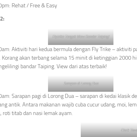
0pm: Rehat / Free & Easy
2:
Flytrike Tengok View Bandar Taiping!
0am: Aktiviti hari kedua bermula dengan Fly Trike – aktiviti p
i. Korang akan terbang selama 15 minit di ketinggian 2000 h
gelilingi bandar Taiping. View dari atas terbaik!
Sarapan di Lorong Dua
0am: Sarapan pagi di Lorong Dua – sarapan di kedai klasik d
ang antik. Antara makanan wajib cuba cucur udang, moi, le
s, roti titab dan nasi lemak ayam.
Clock Tow