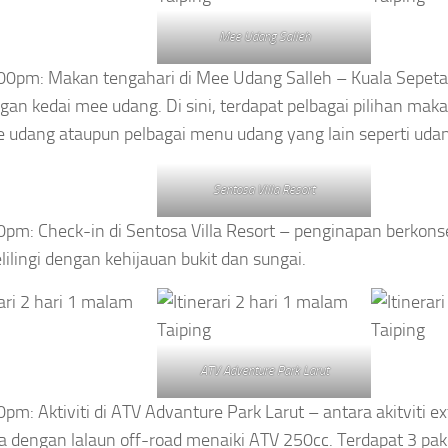
Mee Udang Salleh
00pm: Makan tengahari di Mee Udang Salleh – Kuala Sepetan
gan kedai mee udang. Di sini, terdapat pelbagai pilihan ma
 udang ataupun pelbagai menu udang yang lain seperti udan
Sentosa Villa Resort
0pm: Check-in di Sentosa Villa Resort – penginapan berkons
elilingi dengan kehijauan bukit dan sungai.
ATV Adventure Park Larut
0pm: Aktiviti di ATV Advanture Park Larut – antara akitviti 
a dengan lalaun off-road menaiki ATV 250cc. Terdapat 3 pa