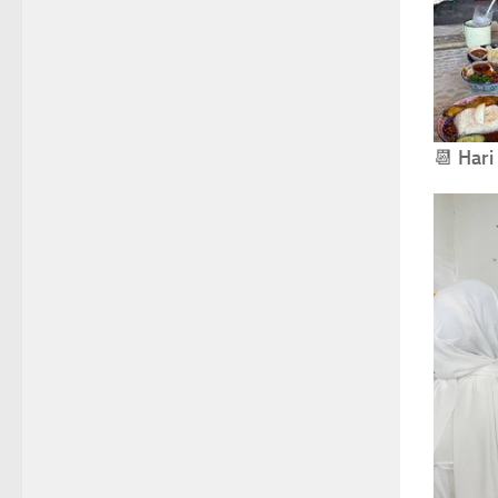
📆
Hari