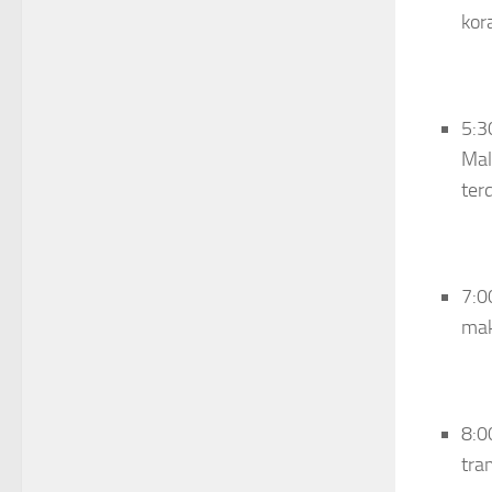
kor
5:3
Mal
ter
7:0
mak
8:0
tra