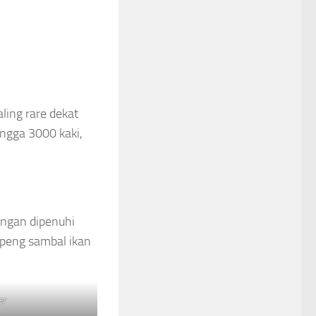
aling rare dekat
ingga 3000 kaki,
engan dipenuhi
mpeng sambal ikan
er