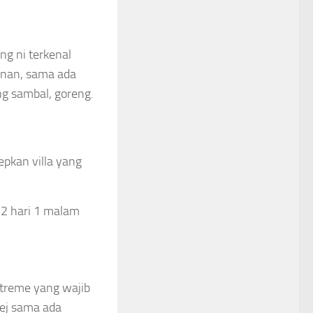
g ni terkenal
kanan, sama ada
g sambal, goreng.
epkan villa yang
extreme yang wajib
kej sama ada