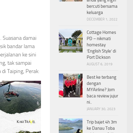
bercuti bersama
keluarga
DECEMBER 1, 2022
Cottage Homes
h. Suasana damai
PD – nikmati
homestay
asik bandar lama
‘English Style’ di
erjalanan ke sini
Port Dickson
ing, tak sampai
AUGUST 6, 2019
di Taiping, Perak:
Best ke terbang
dengan
MYAirline? Jom
baca review jujur
ni..
JANUARY 30, 2023
Trip bajet 4h 3m
ke Danau Toba