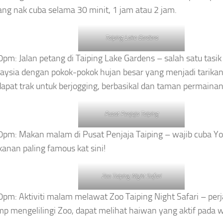
ang nak cuba selama 30 minit, 1 jam atau 2 jam.
Taiping Lake Gardens
0pm: Jalan petang di Taiping Lake Gardens – salah satu tasik 
aysia dengan pokok-pokok hujan besar yang menjadi tarikan 
dapat trak untuk berjogging, berbasikal dan taman permaina
Pusat Penjaja Taiping
0pm: Makan malam di Pusat Penjaja Taiping – wajib cuba Yo
anan paling famous kat sini!
Zoo Taiping Night Safari
0pm: Aktiviti malam melawat Zoo Taiping Night Safari – per
mp mengelilingi Zoo, dapat melihat haiwan yang aktif pada