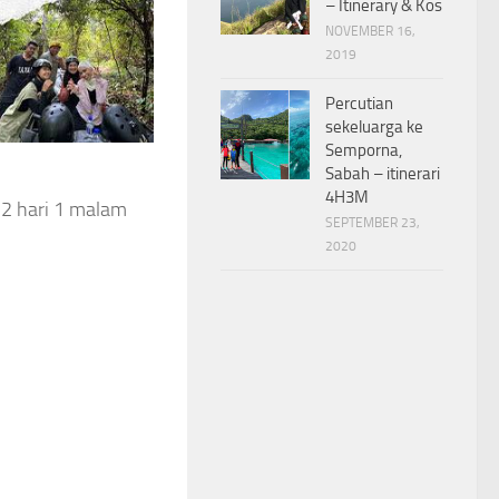
– Itinerary & Kos
NOVEMBER 16,
2019
Percutian
sekeluarga ke
Semporna,
Sabah – itinerari
4H3M
SEPTEMBER 23,
2020