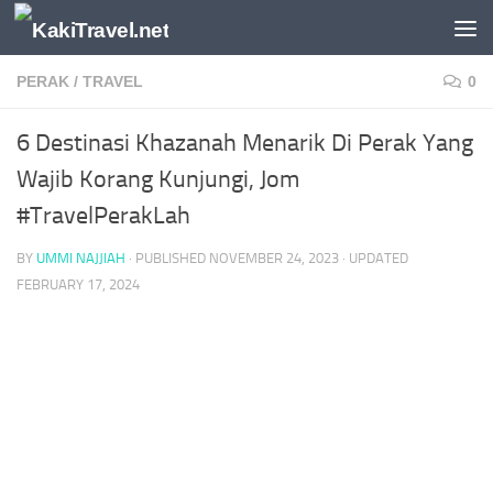
Skip to content
PERAK
/
TRAVEL
0
6 Destinasi Khazanah Menarik Di Perak Yang
Wajib Korang Kunjungi, Jom
#TravelPerakLah
BY
UMMI NAJJIAH
· PUBLISHED
NOVEMBER 24, 2023
· UPDATED
FEBRUARY 17, 2024