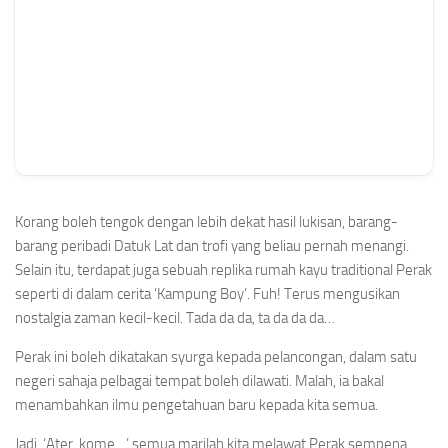
Korang boleh tengok dengan lebih dekat hasil lukisan, barang-
barang peribadi Datuk Lat dan trofi yang beliau pernah menangi.
Selain itu, terdapat juga sebuah replika rumah kayu traditional Perak
seperti di dalam cerita ‘Kampung Boy’. Fuh! Terus mengusikan
nostalgia zaman kecil-kecil. Tada da da, ta da da da…
Perak ini boleh dikatakan syurga kepada pelancongan, dalam satu
negeri sahaja pelbagai tempat boleh dilawati. Malah, ia bakal
menambahkan ilmu pengetahuan baru kepada kita semua.
Jadi, ‘Ater, kome…’ semua marilah kita melawat Perak sempena