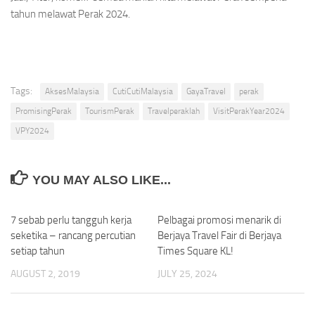
tahun melawat Perak 2024.
Tags:
AksesMalaysia
CutiCutiMalaysia
GayaTravel
perak
PromisingPerak
TourismPerak
Travelperaklah
VisitPerakYear2024
VPY2024
YOU MAY ALSO LIKE...
7 sebab perlu tangguh kerja
0
Pelbagai promosi menarik di
0
seketika – rancang percutian
Berjaya Travel Fair di Berjaya
setiap tahun
Times Square KL!
AUGUST 2, 2019
JULY 25, 2024