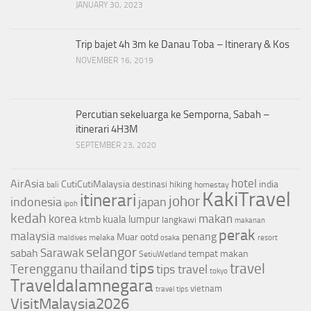
JANUARY 30, 2023
Trip bajet 4h 3m ke Danau Toba – Itinerary & Kos
NOVEMBER 16, 2019
Percutian sekeluarga ke Semporna, Sabah –
itinerari 4H3M
SEPTEMBER 23, 2020
hotel
AirAsia
CutiCutiMalaysia
india
destinasi
hiking
bali
homestay
KakiTravel
itinerari
johor
indonesia
japan
ipoh
kedah
korea
makan
kuala lumpur
ktmb
langkawi
makanan
perak
malaysia
penang
Muar
ootd
melaka
maldives
osaka
resort
selangor
Sarawak
sabah
tempat makan
SetiuWetland
tips
thailand
travel
Terengganu
tips travel
tokyo
Traveldalamnegara
vietnam
travel tips
VisitMalaysia2026