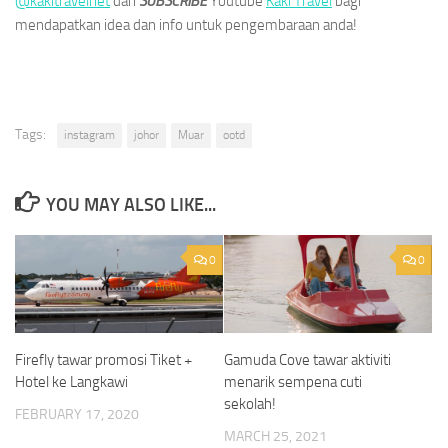
@kakitravelnet
dan
SUBSCRIBE
Youtube
Kaki Travel
bagi
mendapatkan idea dan info untuk pengembaraan anda!
Tags:
instagram
johor
Muar
ootd
YOU MAY ALSO LIKE...
0
0
Firefly tawar promosi Tiket +
Gamuda Cove tawar aktiviti
Hotel ke Langkawi
menarik sempena cuti
sekolah!
FEBRUARY 17, 2020
MARCH 25, 2021