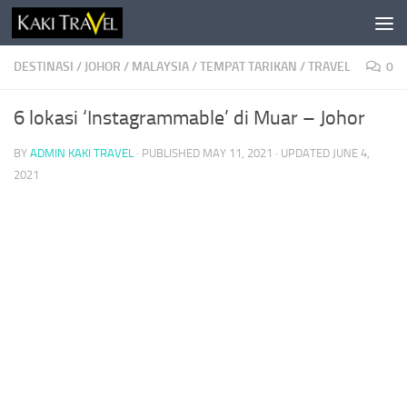
Skip to content
DESTINASI
/
JOHOR
/
MALAYSIA
/
TEMPAT TARIKAN
/
TRAVEL
0
6 lokasi ‘Instagrammable’ di Muar – Johor
BY
ADMIN KAKI TRAVEL
· PUBLISHED
MAY 11, 2021
· UPDATED
JUNE 4,
2021