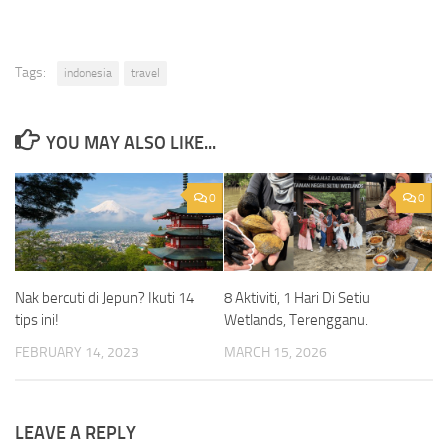
Tags:
indonesia
travel
YOU MAY ALSO LIKE...
0
0
Nak bercuti di Jepun? Ikuti 14
8 Aktiviti, 1 Hari Di Setiu
tips ini!
Wetlands, Terengganu.
FEBRUARY 14, 2023
MARCH 15, 2026
LEAVE A REPLY