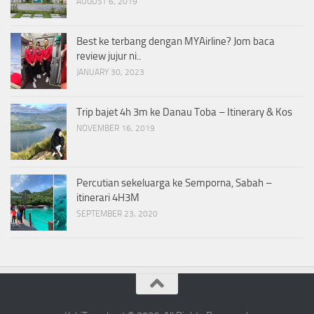
AUGUST 6, 2019
Best ke terbang dengan MYAirline? Jom baca
review jujur ni..
JANUARY 30, 2023
Trip bajet 4h 3m ke Danau Toba – Itinerary & Kos
NOVEMBER 16, 2019
Percutian sekeluarga ke Semporna, Sabah –
itinerari 4H3M
SEPTEMBER 23, 2020