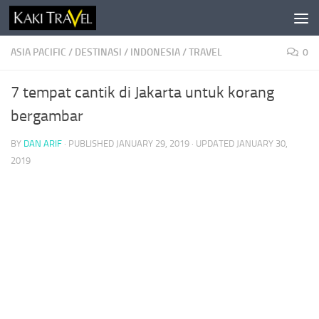
Skip to content
ASIA PACIFIC
/
DESTINASI
/
INDONESIA
/
TRAVEL
0
7 tempat cantik di Jakarta untuk korang
bergambar
BY
DAN ARIF
· PUBLISHED
JANUARY 29, 2019
· UPDATED
JANUARY 30,
2019