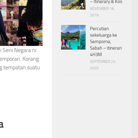
– Itinerary & Kos
NOVEMBER 16,
2019
Percutian
sekeluarga ke
Semporna,
Sabah – itinerari
i Seni Negara ni
4H3M
emporari. Korang
SEPTEMBER 23,
ng tempatan suatu
2020
a