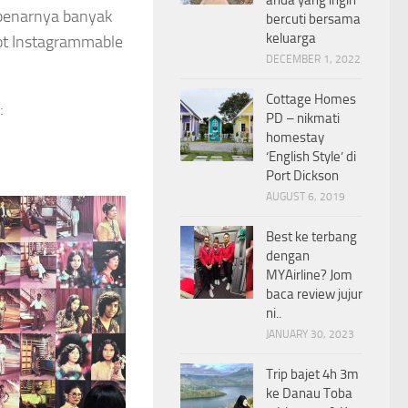
sebenarnya banyak
bercuti bersama
keluarga
spot Instagrammable
DECEMBER 1, 2022
Cottage Homes
g:
PD – nikmati
homestay
‘English Style’ di
Port Dickson
AUGUST 6, 2019
Best ke terbang
dengan
MYAirline? Jom
baca review jujur
ni..
JANUARY 30, 2023
Trip bajet 4h 3m
ke Danau Toba