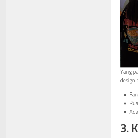
Yang pa
design d
Fam
Rua
Ada
3. 