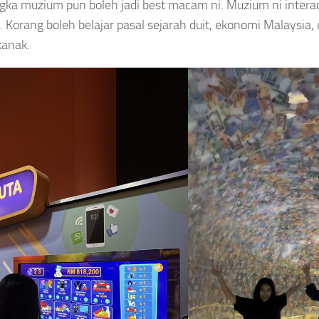
gka muzium pun boleh jadi best macam ni. Muzium ni intera
 Korang boleh belajar pasal sejarah duit, ekonomi Malaysia,
kanak.