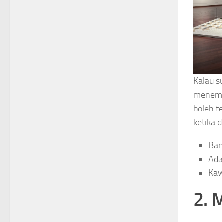
Kalau s
menempa
boleh t
ketika 
Ban
Ada
Kaw
2. 