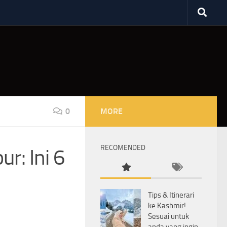
0
MORE
RECOMENDED
r: Ini 6
Tips & Itinerari
ke Kashmir!
Sesuai untuk
anda yang ingin