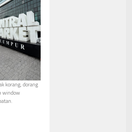
ak korang, dorang
eh window
patan.