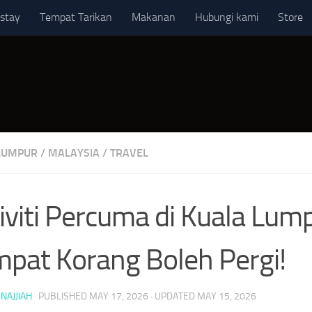
stay
Tempat Tarikan
Makanan
Hubungi kami
Store
LUMPUR
/
MALAYSIA
/
TRAVEL
iviti Percuma di Kuala Lumpu
pat Korang Boleh Pergi!
NAJJIAH
· PUBLISHED
MAY 17, 2026
· UPDATED
MAY 15, 2026