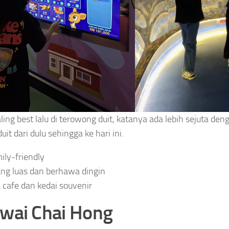
ling best lalu di terowong duit, katanya ada lebih sejuta den
uit dari dulu sehingga ke hari ini.
ily-friendly
ng luas dan berhawa dingin
 cafe dan kedai souvenir
Kwai Chai Hong