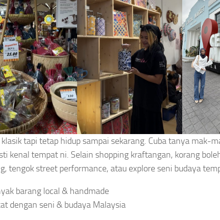
klasik tapi tetap hidup sampai sekarang. Cuba tanya mak-m
ti kenal tempat ni. Selain shopping kraftangan, korang bol
g, tengok street performance, atau explore seni budaya tem
yak barang local & handmade
at dengan seni & budaya Malaysia