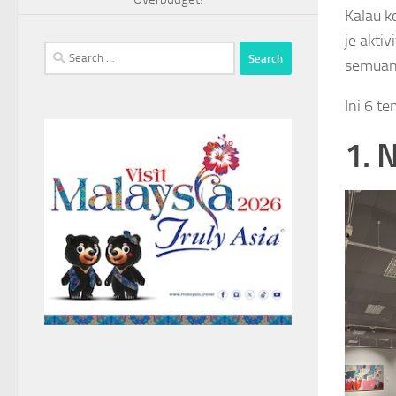
Kalau k
je akti
Search
semuany
for:
Ini 6 t
1. 