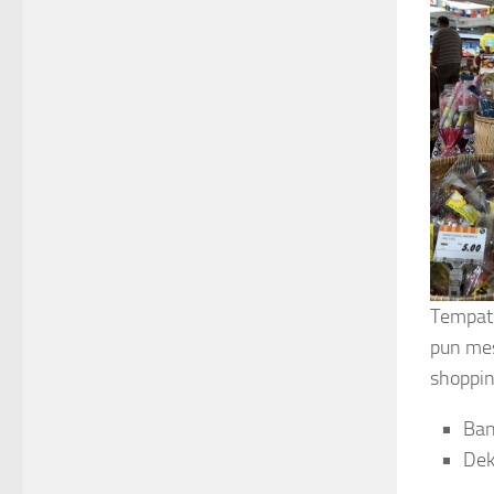
Tempat 
pun mes
shoppin
Ban
Dek