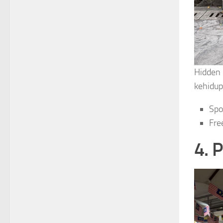
Hidden 
kehidup
Spo
Fre
4. 