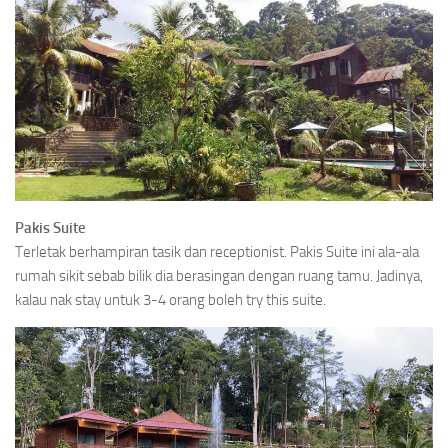
Pakis Suite
Terletak berhampiran tasik dan receptionist. Pakis Suite ini ala-ala
rumah sikit sebab bilik dia berasingan dengan ruang tamu. Jadinya,
kalau nak stay untuk 3-4 orang boleh try this suite.