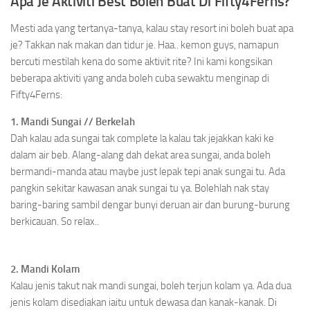
Apa Je Aktiviti Best Boleh Buat Di Fifty4Ferns?
Mesti ada yang tertanya-tanya, kalau stay resort ini boleh buat apa
je? Takkan nak makan dan tidur je. Haa.. kemon guys, namapun
bercuti mestilah kena do some aktivit rite? Ini kami kongsikan
beberapa aktiviti yang anda boleh cuba sewaktu menginap di
Fifty4Ferns:
1. Mandi Sungai // Berkelah
Dah kalau ada sungai tak complete la kalau tak jejakkan kaki ke
dalam air beb. Alang-alang dah dekat area sungai, anda boleh
bermandi-manda atau maybe just lepak tepi anak sungai tu. Ada
pangkin sekitar kawasan anak sungai tu ya. Bolehlah nak stay
baring-baring sambil dengar bunyi deruan air dan burung-burung
berkicauan. So relax..
2. Mandi Kolam
Kalau jenis takut nak mandi sungai, boleh terjun kolam ya. Ada dua
jenis kolam disediakan iaitu untuk dewasa dan kanak-kanak. Di