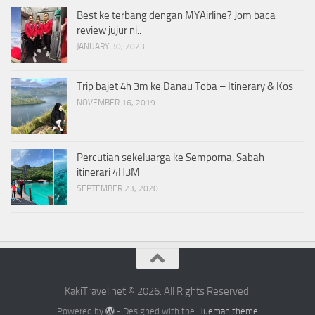
Best ke terbang dengan MYAirline? Jom baca
review jujur ni..
JANUARY 30, 2023
Trip bajet 4h 3m ke Danau Toba – Itinerary & Kos
NOVEMBER 16, 2019
Percutian sekeluarga ke Semporna, Sabah –
itinerari 4H3M
SEPTEMBER 23, 2020
KakiTravel.net © 2026. All Rights Reserved.
Powered by
- Designed with the
Hueman theme