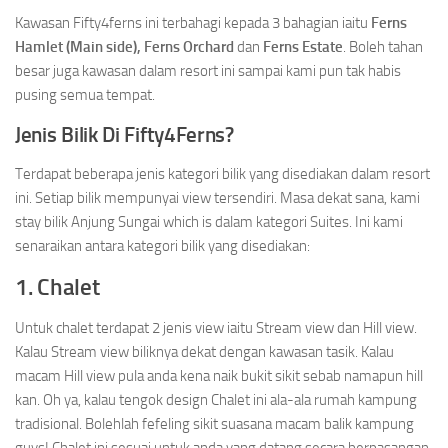
Kawasan Fifty4ferns ini terbahagi kepada 3 bahagian iaitu
Ferns
Hamlet (Main side), Ferns Orchard
dan
Ferns Estate
. Boleh tahan
besar juga kawasan dalam resort ini sampai kami pun tak habis
pusing semua tempat.
Jenis Bilik Di Fifty4Ferns?
Terdapat beberapa jenis kategori bilik yang disediakan dalam resort
ini. Setiap bilik mempunyai view tersendiri. Masa dekat sana, kami
stay bilik Anjung Sungai which is dalam kategori Suites. Ini kami
senaraikan antara kategori bilik yang disediakan:
1. Chalet
Untuk chalet terdapat 2 jenis view iaitu Stream view dan Hill view.
Kalau Stream view biliknya dekat dengan kawasan tasik. Kalau
macam Hill view pula anda kena naik bukit sikit sebab namapun hill
kan. Oh ya, kalau tengok design Chalet ini ala-ala rumah kampung
tradisional. Bolehlah fefeling sikit suasana macam balik kampung
guys! Chalet ini sesuai untuk anda yang datang secara berpasangan