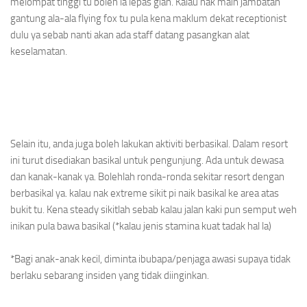
melompat tinggi tu boleh la lepas gian. Kalau nak main jambatan
gantung ala-ala flying fox tu pula kena maklum dekat receptionist
dulu ya sebab nanti akan ada staff datang pasangkan alat
keselamatan.
Selain itu, anda juga boleh lakukan aktiviti berbasikal. Dalam resort
ini turut disediakan basikal untuk pengunjung. Ada untuk dewasa
dan kanak-kanak ya. Bolehlah ronda-ronda sekitar resort dengan
berbasikal ya. kalau nak extreme sikit pi naik basikal ke area atas
bukit tu. Kena steady sikitlah sebab kalau jalan kaki pun semput weh
inikan pula bawa basikal (*kalau jenis stamina kuat tadak hal la)
*Bagi anak-anak kecil, diminta ibubapa/penjaga awasi supaya tidak
berlaku sebarang insiden yang tidak diinginkan.