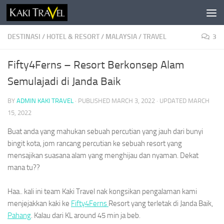
Skip to content
DESTINASI
/
HOTEL & RESORT
/
MALAYSIA
/
TRAVEL
3
Fifty4Ferns – Resort Berkonsep Alam
Semulajadi di Janda Baik
BY
ADMIN KAKI TRAVEL
· PUBLISHED
MARCH 3, 2022
· UPDATED
MARCH
15, 2022
Buat anda yang mahukan sebuah percutian yang jauh dari bunyi
bingit kota, jom rancang percutian ke sebuah resort yang
mensajikan suasana alam yang menghijau dan nyaman. Dekat
mana tu??
Haa.. kali ini team Kaki Travel nak kongsikan pengalaman kami
menjejakkan kaki ke
Fifty4Ferns
Resort yang terletak di Janda Baik,
Pahang
. Kalau dari KL around 45 min ja beb.