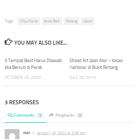
Tags:
Fifty4Ferns
Janda Baik
Pahang
resort
YOU MAY ALSO LIKE...
5 Tempat Best Harus Dilawati
0
Street Art Jalan Alor – lokasi
0
Jika Bercuti di Perak
‘rainbow’ di Bukit Bintang
OCTOBER 28, 2020
JULY 20, 2019
3 RESPONSES
Comments
3
Pingbacks
0
nuri
January 19, 2023 at 3:00 pm