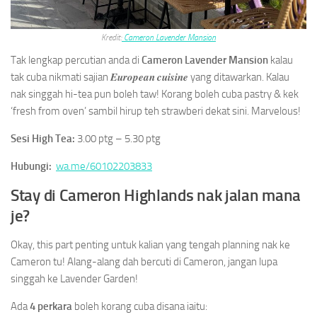
Kredit:
Cameron Lavender Mansion
Tak lengkap percutian anda di
Cameron Lavender Mansion
kalau
tak cuba nikmati sajian 𝑬𝒖𝒓𝒐𝒑𝒆𝒂𝒏 𝒄𝒖𝒊𝒔𝒊𝒏𝒆 yang ditawarkan. Kalau
nak singgah hi-tea pun boleh taw! Korang boleh cuba pastry & kek
‘fresh from oven’ sambil hirup teh strawberi dekat sini. Marvelous!
Sesi High Tea:
3.00 ptg – 5.30 ptg
Hubungi:
wa.me/60102203833
Stay di Cameron Highlands nak jalan mana
je?
Okay, this part penting untuk kalian yang tengah planning nak ke
Cameron tu! Alang-alang dah bercuti di Cameron, jangan lupa
singgah ke Lavender Garden!
Ada
4 perkara
boleh korang cuba disana iaitu: