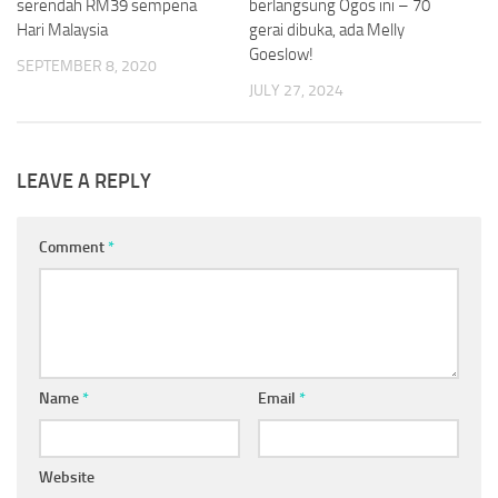
serendah RM39 sempena
berlangsung Ogos ini – 70
Hari Malaysia
gerai dibuka, ada Melly
Goeslow!
SEPTEMBER 8, 2020
JULY 27, 2024
LEAVE A REPLY
Comment
*
Name
*
Email
*
Website