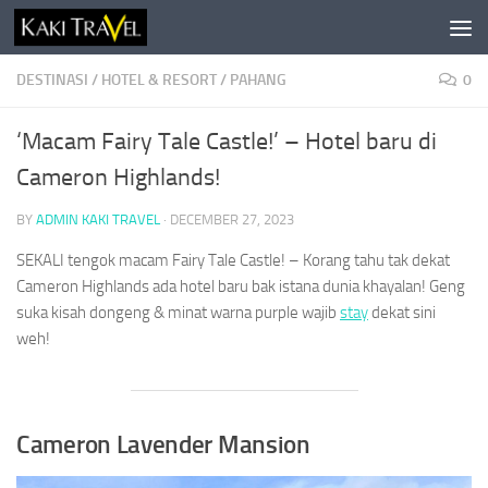
Skip to content
DESTINASI
/
HOTEL & RESORT
/
PAHANG
0
‘Macam Fairy Tale Castle!’ – Hotel baru di
Cameron Highlands!
BY
ADMIN KAKI TRAVEL
·
DECEMBER 27, 2023
SEKALI tengok macam Fairy Tale Castle! – Korang tahu tak dekat
Cameron Highlands ada hotel baru bak istana dunia khayalan! Geng
suka kisah dongeng & minat warna purple wajib
stay
dekat sini
weh!
Cameron Lavender Mansion