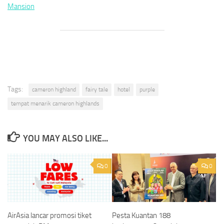
Mansion
Tags:
cameron highland
fairy tale
hotel
purple
tempat menarik cameron highlands
YOU MAY ALSO LIKE...
0
0
AirAsia lancar promosi tiket
Pesta Kuantan 188