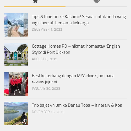
Tips & Itinerari ke Kashmir! Sesuai untuk anda yang
ingin bercuti bersama keluarga
DECEMBER 1, 2022
Cottage Homes PD – nikmati homestay ‘English
Style’ di Port Dickson
AUGUST 6, 2019
Best ke terbang dengan MYAirline? Jom baca
review jujur ni..
JANUARY 30, 2023
Trip bajet 4h 3m ke Danau Toba – Itinerary & Kos
NOVEMBER 16, 2019