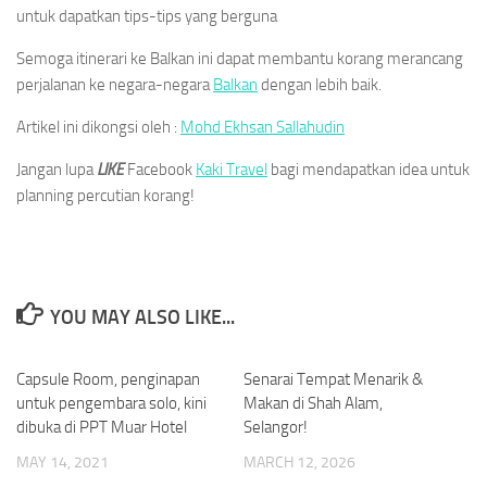
untuk dapatkan tips-tips yang berguna
Semoga itinerari ke Balkan ini dapat membantu korang merancang
perjalanan ke negara-negara
Balkan
dengan lebih baik.
Artikel ini dikongsi oleh :
Mohd Ekhsan Sallahudin
Jangan lupa
LIKE
Facebook
Kaki Travel
bagi mendapatkan idea untuk
planning percutian korang!
YOU MAY ALSO LIKE...
Capsule Room, penginapan
0
Senarai Tempat Menarik &
0
untuk pengembara solo, kini
Makan di Shah Alam,
dibuka di PPT Muar Hotel
Selangor!
MAY 14, 2021
MARCH 12, 2026