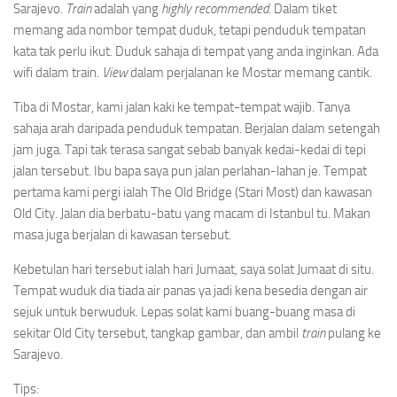
Sarajevo.
Train
adalah yang
highly recommended
. Dalam tiket
memang ada nombor tempat duduk, tetapi penduduk tempatan
kata tak perlu ikut. Duduk sahaja di tempat yang anda inginkan. Ada
wifi dalam train.
View
dalam perjalanan ke Mostar memang cantik.
Tiba di Mostar, kami jalan kaki ke tempat-tempat wajib. Tanya
sahaja arah daripada penduduk tempatan. Berjalan dalam setengah
jam juga. Tapi tak terasa sangat sebab banyak kedai-kedai di tepi
jalan tersebut. Ibu bapa saya pun jalan perlahan-lahan je. Tempat
pertama kami pergi ialah The Old Bridge (Stari Most) dan kawasan
Old City. Jalan dia berbatu-batu yang macam di Istanbul tu. Makan
masa juga berjalan di kawasan tersebut.
Kebetulan hari tersebut ialah hari Jumaat, saya solat Jumaat di situ.
Tempat wuduk dia tiada air panas ya jadi kena besedia dengan air
sejuk untuk berwuduk. Lepas solat kami buang-buang masa di
sekitar Old City tersebut, tangkap gambar, dan ambil
train
pulang ke
Sarajevo.
Tips: