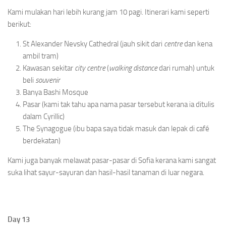
Kami mulakan hari lebih kurang jam 10 pagi. Itinerari kami seperti
berikut:
St Alexander Nevsky Cathedral (jauh sikit dari
centre
dan kena
ambil tram)
Kawasan sekitar
city centre
(
walking distance
dari rumah) untuk
beli
souvenir
Banya Bashi Mosque
Pasar (kami tak tahu apa nama pasar tersebut kerana ia ditulis
dalam Cyrillic)
The Synagogue (ibu bapa saya tidak masuk dan lepak di café
berdekatan)
Kami juga banyak melawat pasar-pasar di Sofia kerana kami sangat
suka lihat sayur-sayuran dan hasil-hasil tanaman di luar negara.
Day 13