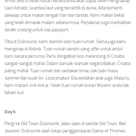
Ambil
seat
di belah kanan kerana anda akan dapat view menghadap
Laut Adriatic. Ia antara laut yang tercantik di dunia. Ada berhenti
sekejap untuk makan tengah hari dan tandas. Kami makan bekal
yang telah dimasak malam sebelumnya. Perjalanan juga melibatkan
border crossing
untuk cop passport.
Tiba di Dubrovnik, kami diambil oleh tuan rumah. Sama juga kami
menginap di Airbnb. Tuan rumah sendiri yang
offer
untuk ambil
kami secara percuma. Perlu diingatkan kos melancong di Croatia
sangat-sangat mahal. Dalam banyak-banyak negara Balkan, Croatia
paling mahal. Tuan rumah dah sediakan limau saki baki masa
summer
dan buah tin.
Local produce
. Dia sediakan arak juga. Masa tu
kami macam
krik-krik
je. Yelah tuan rumah bukan Muslim
so
dia tak
faham kut.
Day 6
Pergi ke Old Town Dubrovnik. Jalan-jalan di sekitar Old Town. Beli
souvenir
. Dubrovnik ialah lokasi penggambaran Game of Thrones.