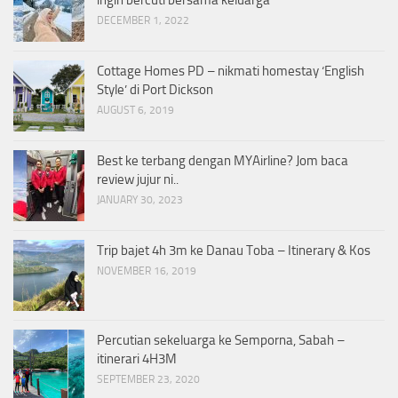
DECEMBER 1, 2022
Cottage Homes PD – nikmati homestay ‘English
Style’ di Port Dickson
AUGUST 6, 2019
Best ke terbang dengan MYAirline? Jom baca
review jujur ni..
JANUARY 30, 2023
Trip bajet 4h 3m ke Danau Toba – Itinerary & Kos
NOVEMBER 16, 2019
Percutian sekeluarga ke Semporna, Sabah –
itinerari 4H3M
SEPTEMBER 23, 2020