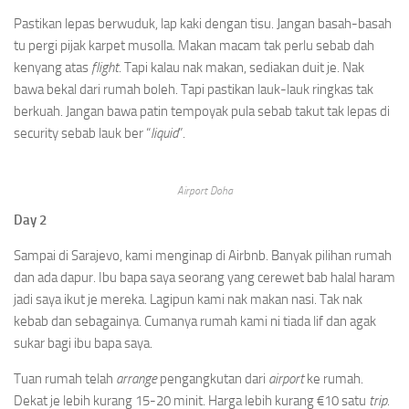
Pastikan lepas berwuduk, lap kaki dengan tisu. Jangan basah-basah
tu pergi pijak karpet musolla. Makan macam tak perlu sebab dah
kenyang atas
flight
. Tapi kalau nak makan, sediakan duit je. Nak
bawa bekal dari rumah boleh. Tapi pastikan lauk-lauk ringkas tak
berkuah. Jangan bawa patin tempoyak pula sebab takut tak lepas di
security sebab lauk ber “
liquid
”.
Airport Doha
Day 2
Sampai di Sarajevo, kami menginap di Airbnb. Banyak pilihan rumah
dan ada dapur. Ibu bapa saya seorang yang cerewet bab halal haram
jadi saya ikut je mereka. Lagipun kami nak makan nasi. Tak nak
kebab dan sebagainya. Cumanya rumah kami ni tiada lif dan agak
sukar bagi ibu bapa saya.
Tuan rumah telah
arrange
pengangkutan dari
airport
ke rumah.
Dekat je lebih kurang 15-20 minit. Harga lebih kurang €10 satu
trip
.