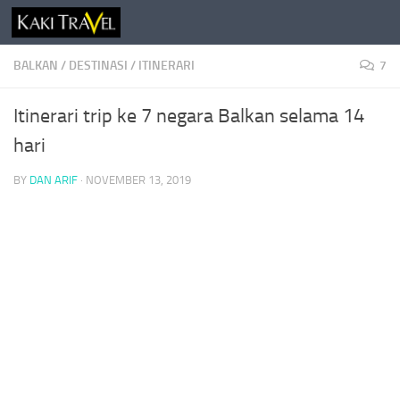
Skip to content
BALKAN
/
DESTINASI
/
ITINERARI
7
Itinerari trip ke 7 negara Balkan selama 14
hari
BY
DAN ARIF
·
NOVEMBER 13, 2019