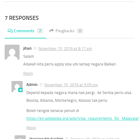
7 RESPONSES
Comments
7
Pingbacks
0
jihan
November 15, 2019 at 8:17 am
Salam
Adakah kita perlu apply visa utk setiap negara Balkan
Reply
Admin
November 15, 2019 at 5:05 pm
Depend kepada negara mana nak pergi.. ke Serbia perlu visa..
Bosnia, Albania, Montenegro, Kosovo tak perlu
Boleh tengok senarai penuh di
https://en.wikipedia.org/wiki/Visa_requirements_for_Malaysian
Reply
Hussien bin hashim