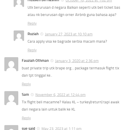
October 10, 2022 at 1:02 pm
Utk berurusan d negara Balkan seperti utk beli ticket bas
atau nk berurusan dgn orner Airbnb guna bahasa apa?
Reply
Ruziah
January 27, 2023 at 10:10 am
Cara apply visa ke bagrade serbia macam mana?
Reply
Fauziah Othman
January 3, 2020 at 2:36 pm
buat private trip utk brape org… package termasuk flight tix
dan tpt tinggal ke..
Reply
Sam
November 6, 2022 at 12:44 pm
Tix flight beli macamne? Kalau KL – turkey(return) tapi awak
dari negara lain untuk balik ke KL
Reply
sue said
May 23, 2023 at 1:11 pm