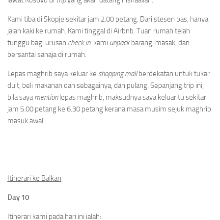
lawat Kosovo di
trip
yang akan datang inshaallah.
Kami tiba di Skopje sekitar jam 2.00 petang. Dari stesen bas, hanya
jalan kaki ke rumah. Kami tinggal di Airbnb. Tuan rumah telah
tunggu bagi urusan
check in
. kami
unpack
barang, masak, dan
bersantai sahaja di rumah.
Lepas maghrib saya keluar ke
shopping mall
berdekatan untuk tukar
duit, beli makanan dan sebagainya, dan pulang. Sepanjang trip ini,
bila saya
mention
lepas maghrib, maksudnya saya keluar tu sekitar
jam 5.00 petang ke 6.30 petang kerana masa musim sejuk maghrib
masuk awal.
Itinerari ke Balkan
Day 10
Itinerari kami pada hari ini ialah: