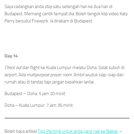
Saya cadangkan anda
stay
satu setengah hari ke dua hari di
Budapest. Memang cantik tempat dia. Boleh tengok klip video Katy
Perry berjudul Firework. Ia dirakam di Budapest.
Day 14
Check out
dan flight ke Kuala Lumpur melalui Doha. Solat subuh di
airport. Ada
multipurpose prayer room
. Ambil wuduk siap-siap dari
rumah atau di tandas tapi jangan basahkan lantai.
Budapest – Doha: 5 jam 20 minit
Doha – Kuala Lumpur: 7 jam 35 minit.
Boleh baca artikel
Tips Penting untuk anda yang nak ke Balkan
–