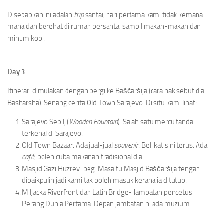
Disebabkan ini adalah
trip
santai, hari pertama kami tidak kemana-
mana dan berehat di rumah bersantai sambil makan-makan dan
minum kopi.
Day 3
Itinerari dimulakan dengan pergi ke Baščaršija (cara nak sebut dia
Basharsha). Senang cerita Old Town Sarajevo. Di situ kami lihat:
Sarajevo Sebilj (
Wooden Fountain
). Salah satu mercu tanda
terkenal di Sarajevo.
Old Town Bazaar. Ada jual-jual
souvenir
. Beli kat sini terus. Ada
café
, boleh cuba makanan tradisional dia.
Masjid Gazi Huzrev-beg. Masa tu Masjid Baščaršija tengah
dibaikpulih jadi kami tak boleh masuk kerana ia ditutup.
Miljacka Riverfront dan Latin Bridge- Jambatan pencetus
Perang Dunia Pertama. Depan jambatan ni ada muzium.