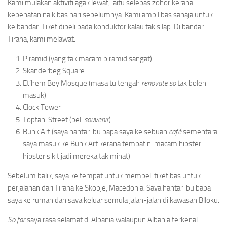
Kami mulakan aktiviti agak lewat, iaitu selepas zohor kerana
kepenatan naik bas hari sebelumnya. Kami ambil bas sahaja untuk
ke bandar. Tiket dibeli pada konduktor kalau tak silap. Di bandar
Tirana, kami melawat:
Piramid (yang tak macam piramid sangat)
Skanderbeg Square
Et’hem Bey Mosque (masa tu tengah
renovate so
tak boleh
masuk)
Clock Tower
Toptani Street (beli
souvenir
)
Bunk’Art (saya hantar ibu bapa saya ke sebuah
café
sementara
saya masuk ke Bunk Art kerana tempat ni macam hipster-
hipster sikit jadi mereka tak minat)
Sebelum balik, saya ke tempat untuk membeli tiket bas untuk
perjalanan dari Tirana ke Skopje, Macedonia. Saya hantar ibu bapa
saya ke rumah dan saya keluar semula jalan-jalan di kawasan Blloku.
So far
saya rasa selamat di Albania walaupun Albania terkenal