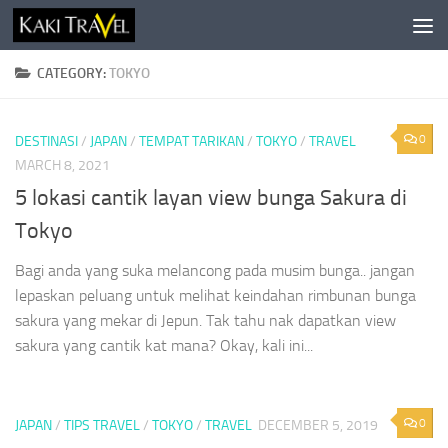
Skip to content
CATEGORY:
TOKYO
0
DESTINASI
/
JAPAN
/
TEMPAT TARIKAN
/
TOKYO
/
TRAVEL
MARCH 8, 2021
5 lokasi cantik layan view bunga Sakura di
Tokyo
Bagi anda yang suka melancong pada musim bunga.. jangan
lepaskan peluang untuk melihat keindahan rimbunan bunga
sakura yang mekar di Jepun. Tak tahu nak dapatkan view
sakura yang cantik kat mana? Okay, kali ini...
0
JAPAN
/
TIPS TRAVEL
/
TOKYO
/
TRAVEL
DECEMBER 5, 2019