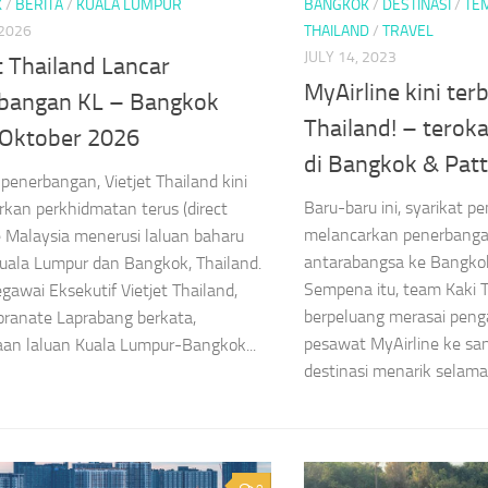
K
/
BERITA
/
KUALA LUMPUR
BANGKOK
/
DESTINASI
/
TE
 2026
THAILAND
/
TRAVEL
JULY 14, 2023
t Thailand Lancar
MyAirline kini ter
bangan KL – Bangkok
Thailand! – terok
 Oktober 2026
di Bangkok & Patt
 penerbangan, Vietjet Thailand kini
Baru-baru ini, syarikat 
kan perkhidmatan terus (direct
melancarkan penerbanga
ke Malaysia menerusi laluan baharu
antarabangsa ke Bangkok
uala Lumpur dan Bangkok, Thailand.
Sempena itu, team Kaki T
gawai Eksekutif Vietjet Thailand,
berpeluang merasai pen
ranate Laprabang berkata,
pesawat MyAirline ke san
an laluan Kuala Lumpur-Bangkok...
destinasi menarik selama 5