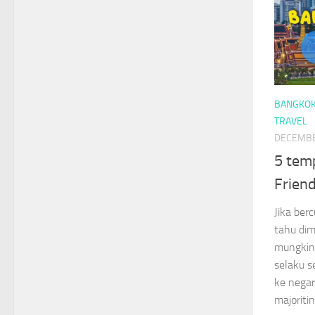
BANGKO
TRAVEL
DECEMBE
5 tem
Friend
Jika ber
tahu dim
mungkin
selaku s
ke negar
majoritin