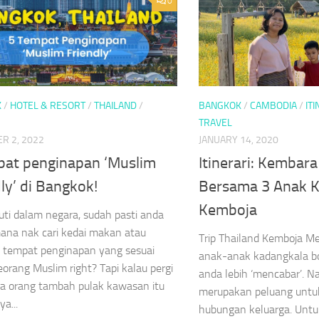
0
K
/
HOTEL & RESORT
/
THAILAND
/
BANGKOK
/
CAMBODIA
/
IT
TRAVEL
R 2, 2022
JANUARY 14, 2020
pat penginapan ‘Muslim
Itinerari: Kembar
ly’ di Bangkok!
Bersama 3 Anak K
Kemboja
cuti dalam negara, sudah pasti anda
ana nak cari kedai makan atau
Trip Thailand Kemboja 
 tempat penginapan yang sesuai
anak-anak kadangkala bo
eorang Muslim right? Tapi kalau pergi
anda lebih ‘mencabar’. N
a orang tambah pulak kawasan itu
merupakan peluang untu
ya...
hubungan keluarga. Untuk