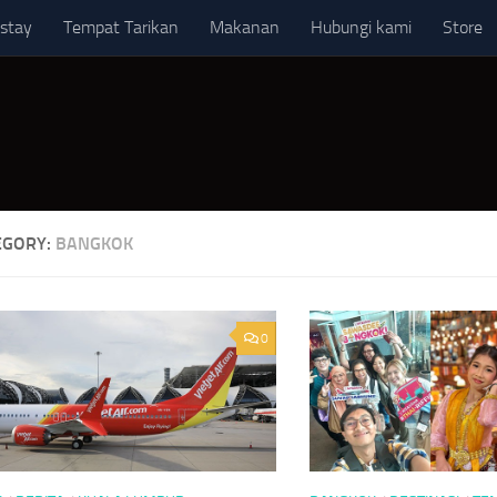
stay
Tempat Tarikan
Makanan
Hubungi kami
Store
EGORY:
BANGKOK
0