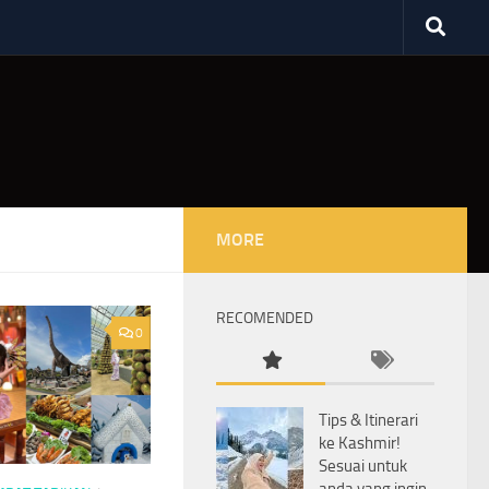
MORE
RECOMENDED
0
Tips & Itinerari
ke Kashmir!
Sesuai untuk
anda yang ingin