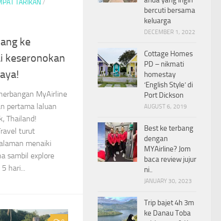
MPAT TARIKAN
/
bercuti bersama
keluarga
DECEMBER 1, 2022
bang ke
Cottage Homes
ai keseronokan
PD – nikmati
aya!
homestay
‘English Style’ di
penerbangan MyAirline
Port Dickson
n pertama laluan
AUGUST 6, 2019
, Thailand!
Best ke terbang
ravel turut
dengan
galaman menaiki
MYAirline? Jom
a sambil explore
baca review jujur
 hari...
ni..
JANUARY 30, 2023
Trip bajet 4h 3m
ke Danau Toba