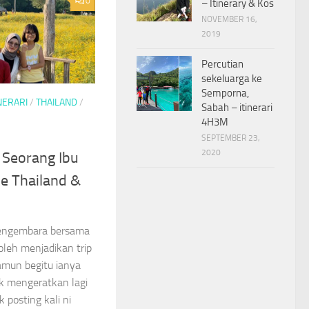
0
– Itinerary & Kos
NOVEMBER 16,
2019
Percutian
sekeluarga ke
Semporna,
INERARI
/
THAILAND
/
Sabah – itinerari
4H3M
SEPTEMBER 23,
2020
a Seorang Ibu
e Thailand &
Mengembara bersama
leh menjadikan trip
amun begitu ianya
k mengeratkan lagi
 posting kali ni