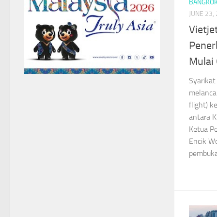
BANGKO
JUNE 23,
Vietje
Pener
Mulai
Syarikat
melancar
flight) 
antara K
Ketua Pe
Encik Wo
pembuka