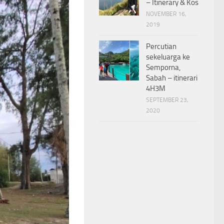
– Itinerary & Kos
NOVEMBER 16,
2019
Percutian
sekeluarga ke
Semporna,
Sabah – itinerari
4H3M
SEPTEMBER 23,
2020