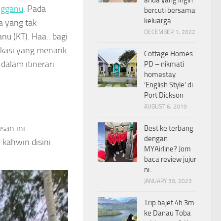
ngganu
. Pada
bercuti bersama
keluarga
a yang tak
DECEMBER 1, 2022
u (KT). Haa.. bagi
okasi yang menarik
Cottage Homes
dalam itinerari
PD – nikmati
homestay
‘English Style’ di
Port Dickson
AUGUST 6, 2019
san ini
Best ke terbang
dengan
 kahwin disini
MYAirline? Jom
baca review jujur
ni..
JANUARY 30, 2023
Trip bajet 4h 3m
ke Danau Toba