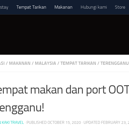
stay
Tempat Tarikan
Makanan
Hubungi kami
Store
SI
/
MAKANAN
/
MALAYSIA
/
TEMPAT TARIKAN
/
TERENGGANU
empat makan dan port OOT
engganu!
 KAKI TRAVEL
· PUBLISHED
OCTOBER 15, 2020
· UPDATED
FEBRUARY 23, 