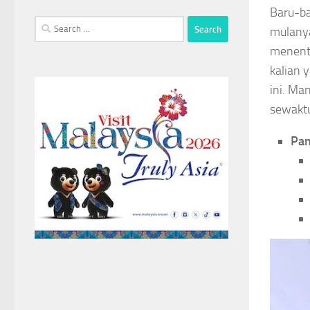
Baru-ba
Search
mulanya
for:
menentu
kalian 
ini. Ma
sewaktu
Pan