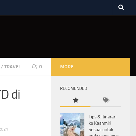
/
TRAVEL
0
MORE
RECOMENDED
D di
Tips & Itinerari
ke Kashmir!
2021
Sesuai untuk
anda yang ingin