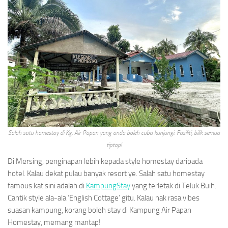
Salah satu homestay di Kg. Air Papan yang anda boleh cuba kunjungi. Fasiliti, bilik semua
tiptop!
Di Mersing, penginapan lebih kepada style homestay daripada
hotel. Kalau dekat pulau banyak resort ye. Salah satu homestay
famous kat sini adalah di
KampungStay
yang terletak di Teluk Buih.
Cantik style ala-ala ‘English Cottage’ gitu. Kalau nak rasa vibes
suasan kampung, korang boleh stay di Kampung Air Papan
Homestay, memang mantap!