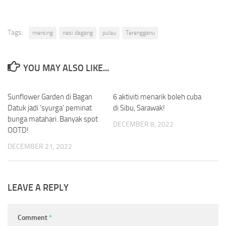
Tags:
mersing
nasi dagang
pulau
Terengganu
YOU MAY ALSO LIKE...
Sunflower Garden di Bagan
0
6 aktiviti menarik boleh cuba
0
Datuk jadi ‘syurga’ peminat
di Sibu, Sarawak!
bunga matahari. Banyak spot
DECEMBER 8, 2022
OOTD!
DECEMBER 21, 2022
LEAVE A REPLY
Comment
*