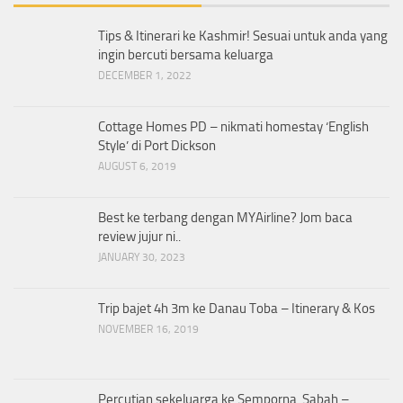
Tips & Itinerari ke Kashmir! Sesuai untuk anda yang
ingin bercuti bersama keluarga
DECEMBER 1, 2022
Cottage Homes PD – nikmati homestay ‘English
Style’ di Port Dickson
AUGUST 6, 2019
Best ke terbang dengan MYAirline? Jom baca
review jujur ni..
JANUARY 30, 2023
Trip bajet 4h 3m ke Danau Toba – Itinerary & Kos
NOVEMBER 16, 2019
Percutian sekeluarga ke Semporna, Sabah –