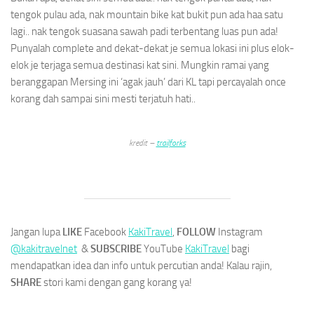
tengok pulau ada, nak mountain bike kat bukit pun ada haa satu
lagi.. nak tengok suasana sawah padi terbentang luas pun ada!
Punyalah complete and dekat-dekat je semua lokasi ini plus elok-
elok je terjaga semua destinasi kat sini. Mungkin ramai yang
beranggapan Mersing ini ‘agak jauh’ dari KL tapi percayalah once
korang dah sampai sini mesti terjatuh hati..
kredit –
trailforks
Jangan lupa
LIKE
Facebook
KakiTravel
,
FOLLOW
Instagram
@kakitravelnet
&
SUBSCRIBE
YouTube
KakiTravel
bagi
mendapatkan idea dan info untuk percutian anda! Kalau rajin,
SHARE
stori kami dengan gang korang ya!