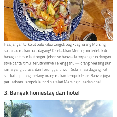
Haa, jangan terkejut pula kalau tengok pagi-pagi orang Mersing
suka nau makan nasi dagang! Disebabkan Mersing ini terletak di
bahagian timur laut negeri Johor, so banyak la terpengaruh dengan
style pantai timur terutamanya Terengganu — orang Mersing pun
ramai yang berasal dari Terengganu weh. Selain nasi dagang, kat
sini kalau petang-petang orang makan keropok lekor. Banyak juga
perusahaan keropok lekor dibuka kat Mersing ni..sedap doe!
3. Banyak homestay dari hotel