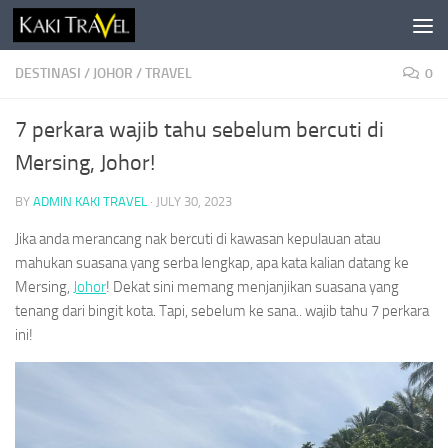
Skip to content
DESTINASI
/
JOHOR
/
TRAVEL
0
7 perkara wajib tahu sebelum bercuti di
Mersing, Johor!
BY
ADMIN KAKI TRAVEL
·
JULY 30, 2023
Jika anda merancang nak bercuti di kawasan kepulauan atau
mahukan suasana yang serba lengkap, apa kata kalian datang ke
Mersing,
Johor
! Dekat sini memang menjanjikan suasana yang
tenang dari bingit kota. Tapi, sebelum ke sana.. wajib tahu 7 perkara
ini!