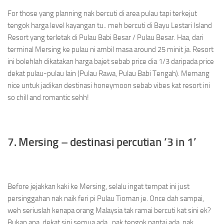
For those yang planning nak bercuti di area pulau tapi terkejut
tengok harga level kayangan tu.. meh bercuti di Bayu Lestari Island
Resort yang terletak di Pulau Babi Besar / Pulau Besar. Haa, dari
terminal Mersing ke pulau ni ambil masa around 25 minit ja. Resort
ini bolehlah dikatakan harga bajet sebab price dia 1/3 daripada price
dekat pulau-pulau lain (Pulau Rawa, Pulau Babi Tengah). Memang
nice untuk jadikan destinasi honeymoon sebab vibes kat resort ini
so chill and romantic sehh!
7. Mersing – destinasi percutian ‘3 in 1’
Before jejakkan kaki ke Mersing, selalu ingat tempat ini just
persinggahan nak naik feri pi Pulau Tioman je. Once dah sampai,
weh seriuslah kenapa orang Malaysia tak ramai bercuti kat sini ek?
Bukan apa, dekat sini semua ada.. nak tengok pantai ada, nak