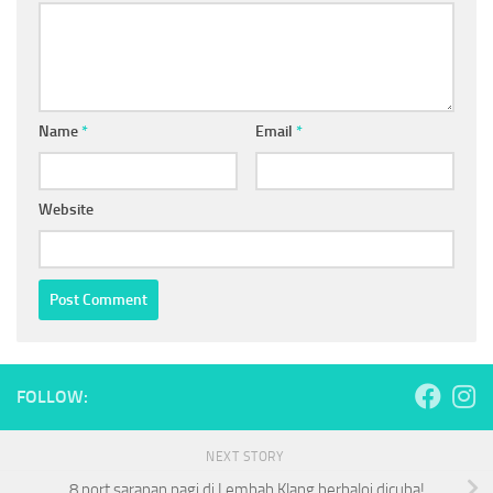
Name
*
Email
*
Website
FOLLOW:
NEXT STORY
8 port sarapan pagi di Lembah Klang berbaloi dicuba!