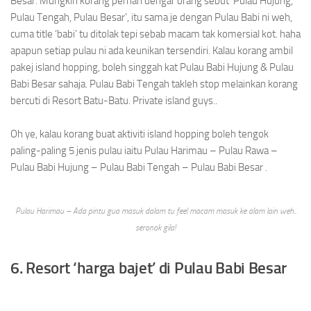
Besar. Mungkin korang pernah dengar orang sebut ‘Pulau Hujung,
Pulau Tengah, Pulau Besar’, itu sama je dengan Pulau Babi ni weh,
cuma title ‘babi’ tu ditolak tepi sebab macam tak komersial kot. haha
apapun setiap pulau ni ada keunikan tersendiri. Kalau korang ambil
pakej island hopping, boleh singgah kat Pulau Babi Hujung & Pulau
Babi Besar sahaja. Pulau Babi Tengah takleh stop melainkan korang
bercuti di Resort Batu-Batu. Private island guys..
Oh ye, kalau korang buat aktiviti island hopping boleh tengok
paling-paling 5 jenis pulau iaitu Pulau Harimau – Pulau Rawa –
Pulau Babi Hujung – Pulau Babi Tengah – Pulau Babi Besar .
Pulau Harimau – Ada pintu gua masuk dalam tu feel macam masuk ke alam lain weh..
seronok gila!
6. Resort ‘harga bajet’ di Pulau Babi Besar