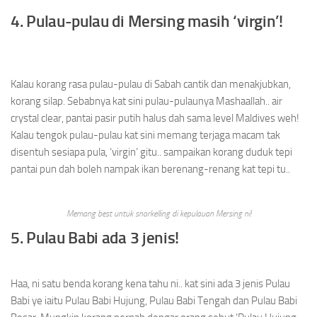
4. Pulau-pulau di Mersing masih ‘virgin’!
Kalau korang rasa pulau-pulau di Sabah cantik dan menakjubkan,
korang silap. Sebabnya kat sini pulau-pulaunya Mashaallah.. air
crystal clear, pantai pasir putih halus dah sama level Maldives weh!
Kalau tengok pulau-pulau kat sini memang terjaga macam tak
disentuh sesiapa pula, ‘virgin’ gitu.. sampaikan korang duduk tepi
pantai pun dah boleh nampak ikan berenang-renang kat tepi tu..
Memang best untuk snorkelling di kepulauan Mersing ni!
5. Pulau Babi ada 3 jenis!
Haa, ni satu benda korang kena tahu ni.. kat sini ada 3 jenis Pulau
Babi ye iaitu Pulau Babi Hujung, Pulau Babi Tengah dan Pulau Babi