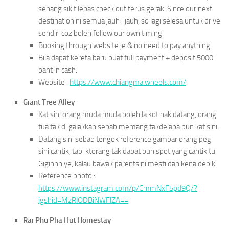
senang sikit lepas check out terus gerak. Since our next
destination ni semua jauh- jauh, so lagi selesa untuk drive
sendiri coz boleh follow our own timing.
Booking through website je & no need to pay anything.
Bila dapat kereta baru buat full payment + deposit 5000
baht in cash.
Website :
https://www.chiangmaiwheels.com/
Giant Tree Alley
Kat sini orang muda muda boleh la kot nak datang, orang
tua tak di galakkan sebab memang takde apa pun kat sini.
Datang sini sebab tengok reference gambar orang pegi
sini cantik, tapi ktorang tak dapat pun spot yang cantik tu.
Gigihhh ye, kalau bawak parents ni mesti dah kena debik
Reference photo :
https://www.instagram.com/p/CmmNxF5pd9Q/?
igshid=MzRlODBiNWFlZA==
Rai Phu Pha Hut Homestay