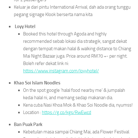
Keluar je dari pintu International Arrival, dah ada orang tunggu
pegang signage Klook berserta nama kita
Loyy Hotel
Booked this hotel through Agoda and highly
recommended sebab lokasi dia strategik, sangat dekat
dengan tempat makan halal & walking distance to Chiang
Mai Night Bazaar juga. Price around RM70 +- per night.
Boleh refer dekat link ni:
https://www.instagram.com/loyyhotel/
Khao Soi Islam Noodles
On the spot google ‘halal food nearby me’ & jumpalah
kedai halal ni, and memang sedap makanan dia.
Kena cuba Nasi Khoa Mok & Khao Soi Noodle dia, nyumss!
Location :
https://g.co/kgs/RwEwcd
Ban Puak Park
Kebetulan masa sampai Chiang Mai, ada Flower Festival.