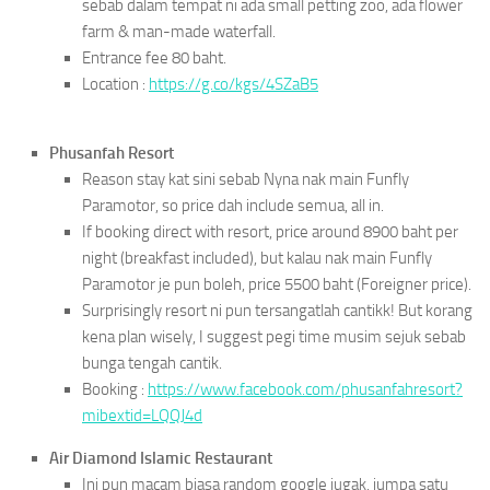
sebab dalam tempat ni ada small petting zoo, ada flower
farm & man-made waterfall.
Entrance fee 80 baht.
Location :
https://g.co/kgs/4SZaB5
Phusanfah Resort
Reason stay kat sini sebab Nyna nak main Funfly
Paramotor, so price dah include semua, all in.
If booking direct with resort, price around 8900 baht per
night (breakfast included), but kalau nak main Funfly
Paramotor je pun boleh, price 5500 baht (Foreigner price).
Surprisingly resort ni pun tersangatlah cantikk! But korang
kena plan wisely, I suggest pegi time musim sejuk sebab
bunga tengah cantik.
Booking :
https://www.facebook.com/phusanfahresort?
mibextid=LQQJ4d
Air Diamond Islamic Restaurant
Ini pun macam biasa random google jugak, jumpa satu