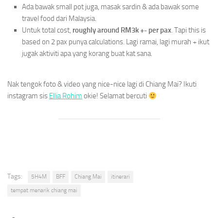
Ada bawak small pot juga, masak sardin & ada bawak some
travel food dari Malaysia.
Untuk total cost,
roughly around RM3k +- per pax
. Tapi this is
based on 2 pax punya calculations. Lagi ramai, lagi murah + ikut
jugak aktiviti apa yang korang buat kat sana.
Nak tengok foto & video yang nice-nice lagi di Chiang Mai? Ikuti
instagram sis
Ellia Rohim
okie! Selamat bercuti
Tags:
5H4M
BFF
Chiang Mai
itinerari
tempat menarik chiang mai