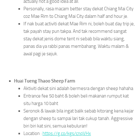
actually not a good idea at all.
Personally, rasa macam better stay dekat Chiang Mai City
coz Mae Rim to Chiang Mai City dalam half and hour je.
If nak buat activiti dekat Mae Rim ni, boleh buat day trip je,
tak payah stay pun takpa. And tak recommend sangat
stay dekat jenis dome tent ni sebab bila waktu siang,
panas dia ya rabbi panas membahang. Waktu malam &
awal pagi je sejuk.
Huai Tueng Thaoo Sheep Farm
Aktiviti dekat sini adalah bermesra dengan sheep hahaha
Entrance fee 50 baht & boleh beli makanan rumput kat
situ harga 10 baht
Seronok & lawak bila ingat balik sebab kitorang kena kejar
dengan sheep tu sampai lari tak cukup tanah. Aggressive
biri biri kat sini, semua kebuluran!
Location :
https://g.co/kgs/cnqVHx