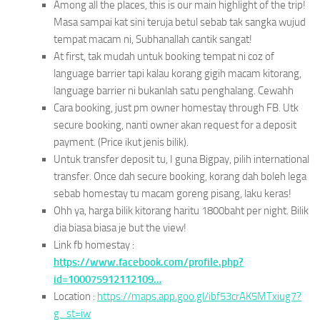
Among all the places, this is our main highlight of the trip!
Masa sampai kat sini teruja betul sebab tak sangka wujud
tempat macam ni, Subhanallah cantik sangat!
At first, tak mudah untuk booking tempat ni coz of
language barrier tapi kalau korang gigih macam kitorang,
language barrier ni bukanlah satu penghalang. Cewahh
Cara booking, just pm owner homestay through FB. Utk
secure booking, nanti owner akan request for a deposit
payment. (Price ikut jenis bilik).
Untuk transfer deposit tu, I guna Bigpay, pilih international
transfer. Once dah secure booking, korang dah boleh lega
sebab homestay tu macam goreng pisang, laku keras!
Ohh ya, harga bilik kitorang haritu 1800baht per night. Bilik
dia biasa biasa je but the view!
Link fb homestay :
https://www.facebook.com/profile.php?
id=100075912112109…
Location :
https://maps.app.goo.gl/ibf53crAK5MTxiug7?
g_st=iw