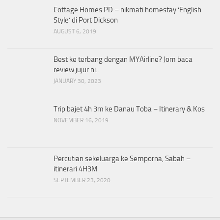
Cottage Homes PD – nikmati homestay ‘English
Style’ di Port Dickson
AUGUST 6, 2019
Best ke terbang dengan MYAirline? Jom baca
review jujur ni..
JANUARY 30, 2023
Trip bajet 4h 3m ke Danau Toba – Itinerary & Kos
NOVEMBER 16, 2019
Percutian sekeluarga ke Semporna, Sabah –
itinerari 4H3M
SEPTEMBER 23, 2020