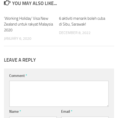
YOU MAY ALSO LIKE...
‘Working Holiday’ Visa New
1
6 aktiviti menarik boleh cuba
0
Zealand untuk rakyat Malaysia
di Sibu, Sarawak!
2020
DECEMBER 8, 2022
JANUARY 6, 2020
LEAVE A REPLY
Comment
*
Name
*
Email
*