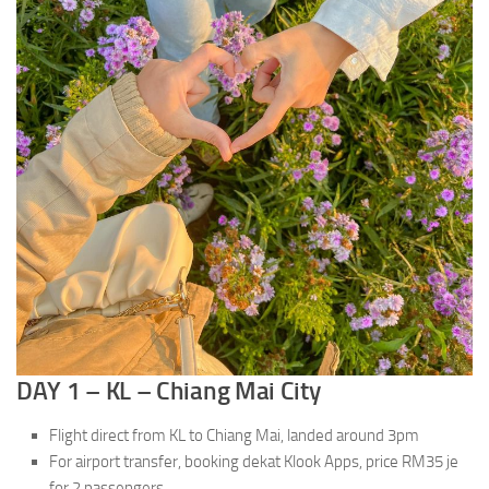
DAY 1 – KL – Chiang Mai City
Flight direct from KL to Chiang Mai, landed around 3pm
For airport transfer, booking dekat Klook Apps, price RM35 je
for 2 passengers