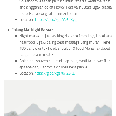
So, random je tahan pakcik tuktuk kat area kedai makan tu
and singgahlah dekat Flower Festival ni. Best jugak, ala ala
Floria Putrajaya gituh. Free entrance
Location :
https://g.co/kgs/W6PKyg
Chiang Mai Night Bazaar
Night market ni just walking distance from Loyy Hotel, ada
halal food juga & paling best massage yang murah! Hehe.
180 baht je untuk head, shoulder & foot! Mana nak dapat
harga macam ni kat KL.
Boleh beli souvenir kat sini siap-siap, nanti tak payah fikir
apa apa dah, just focus on your next plan je
Location:
https://g.co/kgs/uAZ5KD