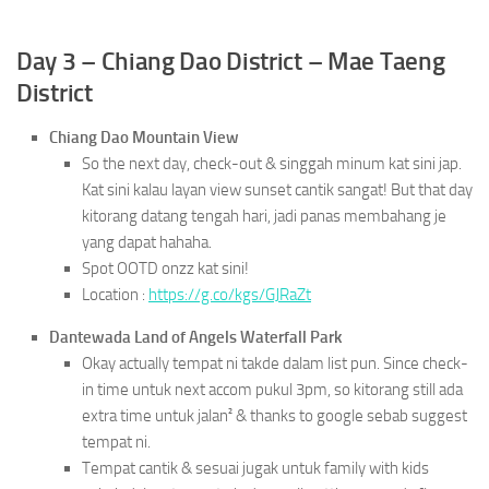
Day 3 – Chiang Dao District – Mae Taeng
District
Chiang Dao Mountain View
So the next day, check-out & singgah minum kat sini jap.
Kat sini kalau layan view sunset cantik sangat! But that day
kitorang datang tengah hari, jadi panas membahang je
yang dapat hahaha.
Spot OOTD onzz kat sini!
Location :
https://g.co/kgs/GJRaZt
Dantewada Land of Angels Waterfall Park
Okay actually tempat ni takde dalam list pun. Since check-
in time untuk next accom pukul 3pm, so kitorang still ada
extra time untuk jalan² & thanks to google sebab suggest
tempat ni.
Tempat cantik & sesuai jugak untuk family with kids