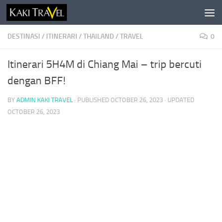
Skip to content
DESTINASI
/
ITINERARI
/
THAILAND
/
TRAVEL
0
Itinerari 5H4M di Chiang Mai – trip bercuti
dengan BFF!
BY
ADMIN KAKI TRAVEL
· PUBLISHED
OCTOBER 26, 2023
· UPDATED
OCTOBER 26, 2023