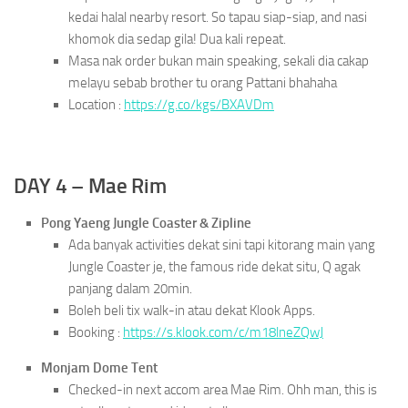
kedai halal nearby resort. So tapau siap-siap, and nasi
khomok dia sedap gila! Dua kali repeat.
Masa nak order bukan main speaking, sekali dia cakap
melayu sebab brother tu orang Pattani bhahaha
Location :
https://g.co/kgs/BXAVDm
DAY 4 – Mae Rim
Pong Yaeng Jungle Coaster & Zipline
Ada banyak activities dekat sini tapi kitorang main yang
Jungle Coaster je, the famous ride dekat situ, Q agak
panjang dalam 20min.
Boleh beli tix walk-in atau dekat Klook Apps.
Booking :
https://s.klook.com/c/m18lneZQwJ
Monjam Dome Tent
Checked-in next accom area Mae Rim. Ohh man, this is