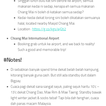
Singgah lunch dulu kat sini before ke airport, semua
makanan kedai ni sedap, kenapa eh semua makanan
Chiang Mai ni boleh di katakan semua sedap?
Kedai-kedai dekat lorong sini boleh dikatakan semuanya
halal, located nearby Masjid Chiang Mai.
Location :
https://g.co/kgs/ejGti2
Chiang Mai International Airport
Booking grab untuk ke airport, and we back to reality!
Such a good and memorable trip!
#Notes!
Di sebabkan banyak spend time dekat belah belah kampung,
kitorang banyak guna cash. But still ada standby duit dalam
Bigpay.
Cuaca pagi dekat sana sangat sejuk, paling sejuk haritu 10’c –
13’c dekat Chiang Dao, Mae Rim & Mae Taeng. Standby bawak
light winter jacket & socks tebal! Tapi bila dah tenghari, cuaca
dah panas macam Malaysia.