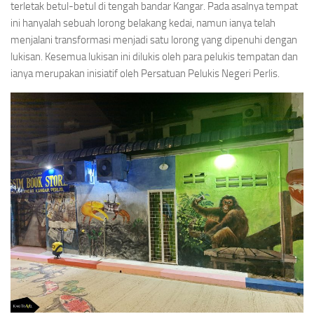
terletak betul-betul di tengah bandar Kangar. Pada asalnya tempat
ini hanyalah sebuah lorong belakang kedai, namun ianya telah
menjalani transformasi menjadi satu lorong yang dipenuhi dengan
lukisan. Kesemua lukisan ini dilukis oleh para pelukis tempatan dan
ianya merupakan inisiatif oleh Persatuan Pelukis Negeri Perlis.