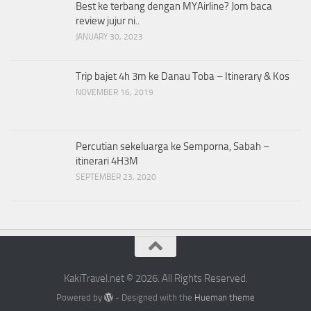
Best ke terbang dengan MYAirline? Jom baca
review jujur ni..
JANUARY 30, 2023
Trip bajet 4h 3m ke Danau Toba – Itinerary & Kos
NOVEMBER 16, 2019
Percutian sekeluarga ke Semporna, Sabah –
itinerari 4H3M
SEPTEMBER 23, 2020
KakiTravel.net © 2026. All Rights Reserved.
Powered by
- Designed with the
Hueman theme