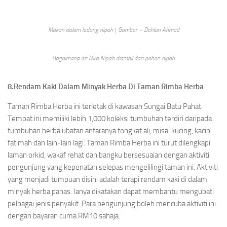
Makan dalam ladang nipah | Gambar – Dahlan Ahmad
Bagaimana air Nira Nipah diambil dari pohon nipah
8.Rendam Kaki Dalam Minyak Herba Di Taman Rimba Herba
Taman Rimba Herba ini terletak di kawasan Sungai Batu Pahat.
Tempat ini memiliki lebih 1,000 koleksi tumbuhan terdiri daripada
tumbuhan herba ubatan antaranya tongkat ali, misai kucing, kacip
fatimah dan lain-lain lagi. Taman Rimba Herba ini turut dilengkapi
laman orkid, wakaf rehat dan bangku bersesuaian dengan aktiviti
pengunjung yang kepenatan selepas mengelilingi taman ini. Aktiviti
yang menjadi tumpuan disini adalah terapi rendam kaki di dalam
minyak herba panas. Ianya dikatakan dapat membantu mengubati
pelbagai jenis penyakit. Para pengunjung boleh mencuba aktiviti ini
dengan bayaran cuma RM10 sahaja.