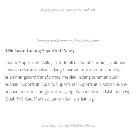
Daging penuh sampai tak nampak nasi
Bersama pemilik restoran, Encik Noor Azman
3.Melawat Ladang Superfruit Valley
Ladang Superfruits Valley ini terletak di daerah Chuping. Dulunya
kawasan ini merupakan ladang tanaman tebu namun kini ianya
telah mengalami transformasi menjadi ladang tanaman buah-
buahan ‘Superfruit’. Apa itu Superfruit? Superfruit ni adalah buah-
buahan bernutrisi tinggi. Antara yang ditanam disini adalah buah Fig
(Buah Tin), Gac, Markisa, Lemon dan lain-lain lagi.
Buah Gac | Gambar – Dahlan Ahmad