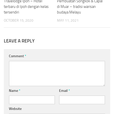
Travelodge Ipoh – Hotel
0
Pembuatan Songkok & Capal
0
terbaru di Ipoh dengan kelas
di Muar – tradisi warisan
tersendiri
budaya Melayu
OCTOBER 15, 2020
MAY 11, 2021
LEAVE A REPLY
Comment
*
Name
*
Email
*
Website