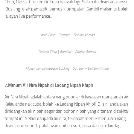
Chop, Classic Chicken Grill dan banyak lagi. Selain itu disini ada sessi
‘Busking’ oleh pemuzik-pemuzik tempatan. Sambil makan tu boleh
la layan live performance.
Lamb Chop | Gambar – Dahlan Ahmad
Chicken Chop | Gambar – Dahlan Ahmad
Makan sambil melayan busking | Gambar – Dahlan Ahmad
7.Minum Air Nira Nipah di Ladang Nipah Khipli
Air Nira Nipah adalah antara yang popular di kawasan utara tanah air.
Kalau anda nak cuba, boleh ke Ladang Nipah Khipli. Di sini anda akan
dihidangkan air nipah segar dari pohon nipah yang ditanam disekitar
tempat ini. Selain daripada air nira, terdapat menu-menu lain yang
disediakan seperti pulut ayam, bihun sup, laksa dan lain-lain lagi.