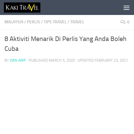
Skip to content
MALAYSIA
/
PERLIS
/
TIPS TRAVEL
/
TRAVEL
0
8 Aktiviti Menarik Di Perlis Yang Anda Boleh
Cuba
BY
DAN ARIF
· PUBLISHED
MARCH 5, 2020
· UPDATED
FEBRUARY 23, 2021