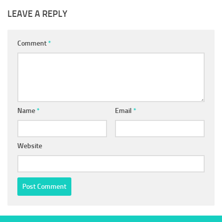
LEAVE A REPLY
Comment
*
Name
*
Email
*
Website