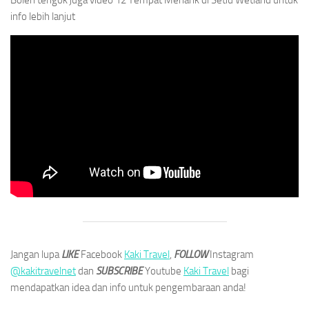
info lebih lanjut
Jangan lupa
LIKE
Facebook
Kaki Travel
,
FOLLOW
Instagram
@kakitravelnet
dan
SUBSCRIBE
Youtube
Kaki Travel
bagi
mendapatkan idea dan info untuk pengembaraan anda!