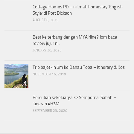
Cottage Homes PD – nikmati homestay ‘English
Style’ di Port Dickson
AUGUST 6, 2019
Best ke terbang dengan MYAirline? Jom baca
review jujur ni..
JANUARY 30, 2023
Trip bajet 4h 3m ke Danau Toba – Itinerary & Kos
NOVEMBER 16, 2019
Percutian sekeluarga ke Semporna, Sabah –
itinerari 4H3M
SEPTEMBER 23, 2020