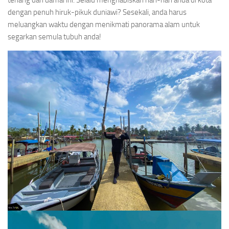
dengan penuh hiruk-pikuk duniawi? Sesekali, anda harus
meluangkan waktu dengan menikmati panorama alam untuk
segarkan semula tubuh anda!