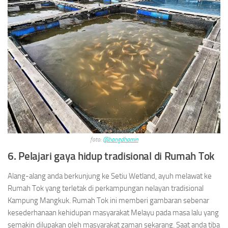
foto:
@hangdhamin
6.
Pelajari gaya hidup tradisional di Rumah Tok
Alang-alang anda berkunjung ke Setiu Wetland, ayuh melawat ke
Rumah Tok yang terletak di perkampungan nelayan tradisional
Kampung Mangkuk. Rumah Tok ini memberi gambaran sebenar
kesederhanaan kehidupan masyarakat Melayu pada masa lalu yang
semakin dilupakan oleh masyarakat zaman sekarang. Saat anda tiba