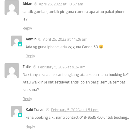
Aidan
April 25, 2022 at 10:57 am
cantik gambar, ambik pic guna camera apa atau pakai phone
je?
Reply
Admin
April 25, 2022 at 11:26 am
Ada yg guna iphone, ada yg guna Canon 5D
Reply
Zatie
February 5, 2026 at 9:24 am
Nak tanya..kalau nk cari longkang atau kepah kena booking ke?
Atau walk in je kat setiuwetlands..boleh pergi semua tempat
kat sana?
Reply
Kaki Travel
February 5, 2026 at 1:51 pm
kena booking cik.. nanti contact 018-9535750 untuk booking..
Reply