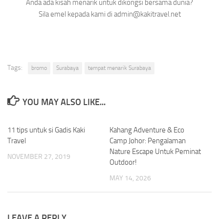
Anda ada kisah menarik untuk dikongsi bersama dunia?
Sila emel kepada kami di admin@kakitravel.net
Tags:
bromo
Surabaya
tempat menarik Surabaya
YOU MAY ALSO LIKE...
11 tips untuk si Gadis Kaki
0
Kahang Adventure & Eco
0
Travel
Camp Johor: Pengalaman
Nature Escape Untuk Peminat
NOVEMBER 27, 2019
Outdoor!
MAY 14, 2026
LEAVE A REPLY