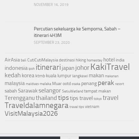
NOVEMBER 16, 2019
Percutian sekeluarga ke Semporna, Sabah –
itinerari 4H3M
SEPTEMBER 23, 2020
hotel
AirAsia
CutiCutiMalaysia
india
destinasi
hiking
bali
homestay
KakiTravel
itinerari
johor
indonesia
japan
ipoh
kedah
korea
makan
kuala lumpur
ktmb
langkawi
makanan
perak
malaysia
penang
Muar
ootd
melaka
maldives
osaka
resort
selangor
Sarawak
sabah
tempat makan
SetiuWetland
tips
thailand
travel
Terengganu
tips travel
tokyo
Traveldalamnegara
vietnam
travel tips
VisitMalaysia2026