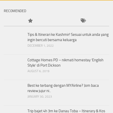
RECOMENDED
Tips & Itinerari ke Kashmir! Sesuai untuk anda yang
ingin bercuti bersama keluarga
DECEMBER 1, 2022
Cottage Homes PD – nikmati homestay ‘English
Style’ di Port Dickson
AUGUST 6, 2019
Best ke terbang dengan MYAirline? Jom baca
review jujur ni..
JANUARY 30, 2023
Trip bajet 4h 3m ke Danau Toba – Itinerary & Kos