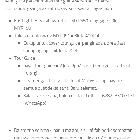
Kami guna perkhidmatan tour guide sebab lebih berbaloi
memandangkan jarak satu lokasi ke lokasi lain agak jauh.
Kos flight JB-Surabaya return MYR550 + luggage 20kg
MYR150
Tukaran mata wang MYR991 = 3Juta 400Rph
Cukup untuk cover tour guide, penginapan, breakfast,
shopping, tip, naik kuda & etc
Tour Guide
bayar tour guide = 2 Juta Rph/ pakej (kena group atleast
10 org)
Deal dengan tour guide dekat Malaysia, tapi payment
semua buat dekat sana. Baru selamat.
Kalau nak ke sana, boleh contact Lutfi – +6282233007171
(WhatsApp)
Dalam trip selama 4 hari 3 malam, sis Hafifah berkesempatan
melawat beberapa destinasi menarik disana. Antaranya ialah: