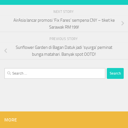
NEXT STORY
AirAsia lancar promosi ‘Fix Fares’ sempena CNY – tiket ke
Sarawak RM199!
PREVIOUS STORY
Sunflower Garden di Bagan Datuk jadi ‘syurga’ peminat
bunga matahari. Banyak spot OOTD!
Search
for:
MORE