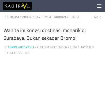
Skip to content
DESTINASI
/
INDONESIA
/
TEMPAT TARIKAN
/
TRAVEL
0
Wanita ini kongsi destinasi menarik di
Surabaya. Bukan sekadar Bromo!
BY
ADMIN KAKI TRAVEL
· PUBLISHED
DECEMBER 23, 2022
· UPDATED
DECEMBER 26, 2022