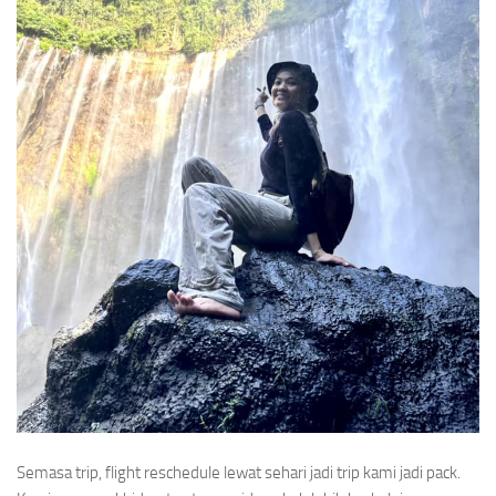
Semasa trip, flight reschedule lewat sehari jadi trip kami jadi pack.