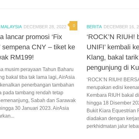
0
/
MALAYSIA
DECEMBER 28, 2022
BERITA
DECEMBER 16, 2
a lancar promosi ‘Fix
‘ROCK’N RIUH! 
’ sempena CNY – tiket ke
UNIFI’ kembali 
wak RM199!
Klang, bakal tarik
pengunjung di K
a musim perayaan Tahun Baharu
g bakal tiba tak lama lagi, AirAsia
‘ROCK’N RIUH! BERSA
kenalkan penerbangan tambahan
merupakan edisi keen
a pada tambang rendah tetap
Kembara RIUH bakal d
Semenanjung, Sabah dan Sarawak
hingga 18 Disember 202
hingga 30 Januari 2023. AirAsia
Bukit Kiara Equestrian 
kan...
diadakan dengan kerjas
perkhidmatan jalur lebar