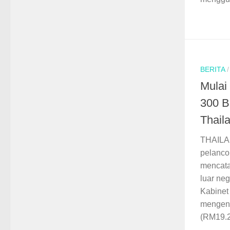
BERITA
Mulai
300 B
Thail
THAILAN
pelanco
mencata
luar neg
Kabinet
mengena
(RM19.2