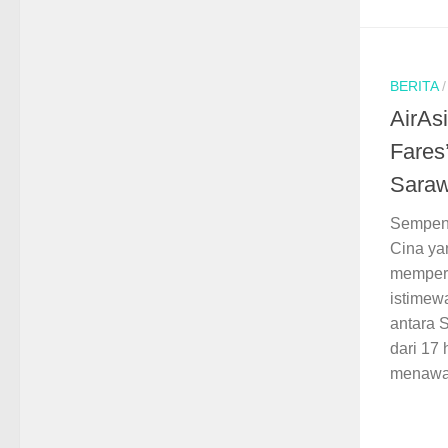
BERITA
AirAsi
Fares
Sara
Sempen
Cina yan
memper
istimew
antara 
dari 17 
menawar