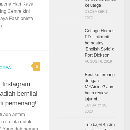
mpena Hari Raya
keluarga
ping Centre kini
DECEMBER 1,
2022
ya Fashionista
...
Cottage Homes
PD – nikmati
homestay
‘English Style’ di
Port Dickson
AUGUST 6, 2019
0
KOREA
Best ke terbang
dengan
s Instagram
MYAirline? Jom
diah bernilai
baca review
jujur ni..
ti pemenang!
JANUARY 30,
2023
i ada antara
cita-cita untuk
Trip bajet 4h 3m
n? Yang dah pernah