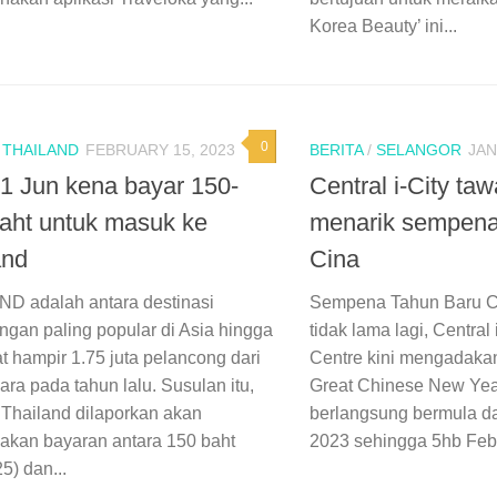
Korea Beauty’ ini...
0
/
THAILAND
FEBRUARY 15, 2023
BERITA
/
SELANGOR
JAN
 1 Jun kena bayar 150-
Central i-City ta
aht untuk masuk ke
menarik sempena
and
Cina
D adalah antara destinasi
Sempena Tahun Baru Ci
ngan paling popular di Asia hingga
tidak lama lagi, Central
t hampir 1.75 juta pelancong dari
Centre kini mengadaka
ara pada tahun lalu. Susulan itu,
Great Chinese New Yea
 Thailand dilaporkan akan
berlangsung bermula da
kan bayaran antara 150 baht
2023 sehingga 5hb Febru
5) dan...