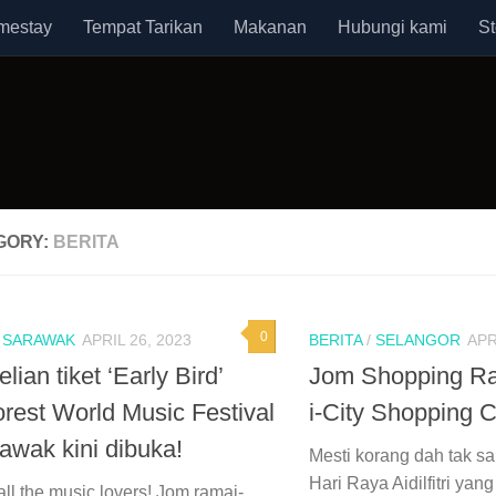
mestay
Tempat Tarikan
Makanan
Hubungi kami
St
GORY:
BERITA
0
/
SARAWAK
APRIL 26, 2023
BERITA
/
SELANGOR
APR
ian tiket ‘Early Bird’
Jom Shopping Ray
orest World Music Festival
i-City Shopping C
rawak kini dibuka!
Mesti korang dah tak sa
Hari Raya Aidilfitri yang
all the music lovers! Jom ramai-