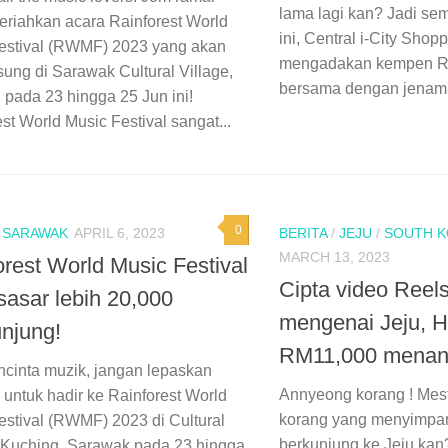
lama lagi kan? Jadi se
eriahkan acara Rainforest World
ini, Central i-City Shop
estival (RWMF) 2023 yang akan
mengadakan kempen Ra
sung di Sarawak Cultural Village,
bersama dengan jenama
 pada 23 hingga 25 Jun ini!
st World Music Festival sangat...
0
/
SARAWAK
APRIL 6, 2023
BERITA
/
JEJU
/
SOUTH 
MARCH 13, 2023
orest World Music Festival
Cipta video Reel
sasar lebih 20,000
mengenai Jeju, Ha
njung!
RM11,000 menan
ncinta muzik, jangan lepaskan
Annyeong korang ! Mest
 untuk hadir ke Rainforest World
korang yang menyimpan 
estival (RWMF) 2023 di Cultural
berkunjung ke Jeju ka
, Kuching, Sarawak pada 23 hingga