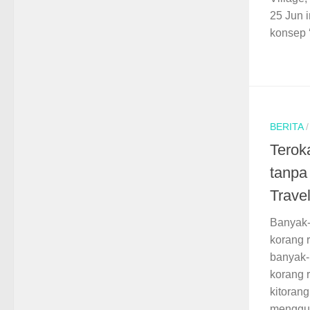
25 Jun 
konsep ‘
BERITA
Terok
tanpa
Trave
Banyak-
korang 
banyak-
korang 
kitoran
menggun