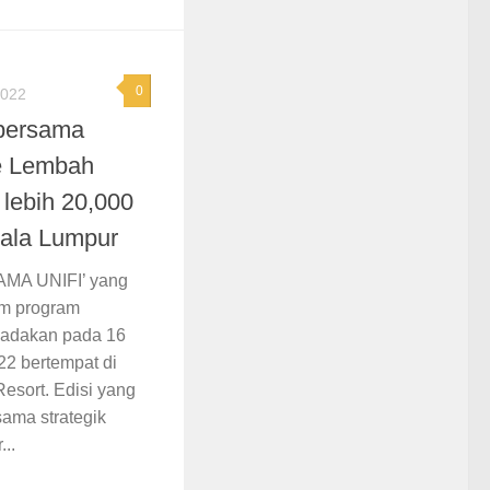
0
022
bersama
ke Lembah
 lebih 20,000
uala Lumpur
MA UNIFI’ yang
am program
iadakan pada 16
2 bertempat di
Resort. Edisi yang
ama strategik
...