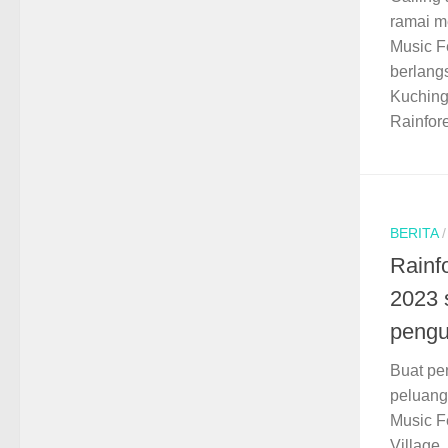
ramai m
Music F
berlang
Kuching
Rainfore
BERITA
Rainf
2023 
pengu
Buat pe
peluang
Music F
Village