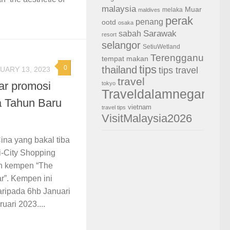
malaysia
Muar
melaka
maldives
perak
penang
ootd
osaka
Sarawak
sabah
resort
selangor
SetiuWetland
Terengganu
tempat makan
tips
thailand
0
UARY 13, 2023
tips travel
travel
war promosi
tokyo
Traveldalamnegara
 Tahun Baru
vietnam
travel tips
VisitMalaysia2026
na yang bakal tiba
 i-City Shopping
n kempen “The
r”. Kempen ini
ripada 6hb Januari
ari 2023....