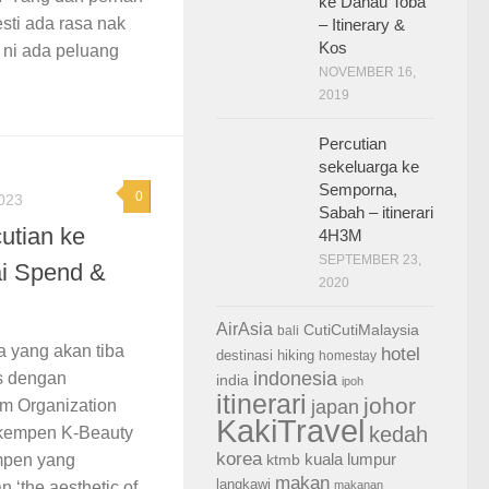
ke Danau Toba
sti ada rasa nak
– Itinerary &
Kos
 ni ada peluang
NOVEMBER 16,
2019
Percutian
sekeluarga ke
Semporna,
0
023
Sabah – itinerari
utian ke
4H3M
SEPTEMBER 23,
ai Spend &
2020
AirAsia
CutiCutiMalaysia
bali
 yang akan tiba
hotel
destinasi
hiking
homestay
indonesia
ns dengan
india
ipoh
itinerari
johor
m Organization
japan
KakiTravel
kedah
 kempen K-Beauty
korea
kuala lumpur
empen yang
ktmb
makan
langkawi
 ‘the aesthetic of
makanan