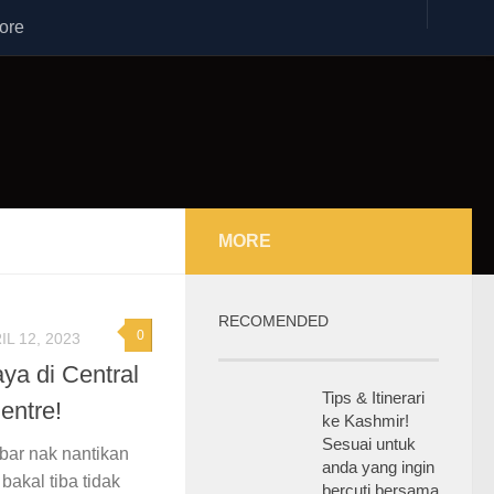
ore
MORE
RECOMENDED
0
IL 12, 2023
a di Central
Tips & Itinerari
entre!
ke Kashmir!
Sesuai untuk
bar nak nantikan
anda yang ingin
 bakal tiba tidak
bercuti bersama