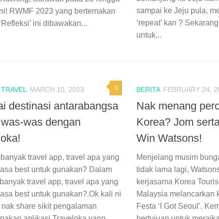
sampai ke Jeju pula, me
ini! RWMF 2023 yang bertemakan
‘repeat’ kan ? Sekarang
Refleksi’ ini dibawakan...
untuk...
0
/
TRAVEL
MARCH 10, 2023
BERITA
FEBRUARY 24, 2
ai destinasi antarabangsa
Nak menang perc
 was-was dengan
Korea? Jom sert
loka!
Win Watsons!
banyak travel app, travel apa yang
Menjelang musim bunga
rasa best untuk gunakan? Dalam
tidak lama lagi, Watso
banyak travel app, travel apa yang
kerjasama Korea Touris
rasa best untuk gunakan?.Ok kali ni
Malaysia melancarkan
g nak share sikit pengalaman
Festa ‘I Got Seoul’. K
akan aplikasi Traveloka yang...
bertujuan untuk meraikan